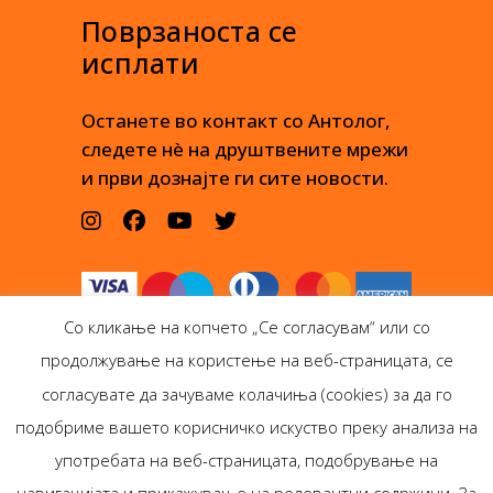
Поврзаноста се
исплати
Останете во контакт со Антолог,
следете нè на друштвените мрежи
и први дознајте ги сите новости.
Со кликање на копчето „Се согласувам“ или со
продолжување на користење на веб-страницата, се
согласувате да зачуваме колачиња (cookies) за да го
подобриме вашето корисничко искуство преку анализа на
Антолог Боокс дооел
употребата на веб-страницата, подобрување на
Ѓорѓи Пулевски 29-лок.
навигацијата и прикажување на релевантни содржини. За