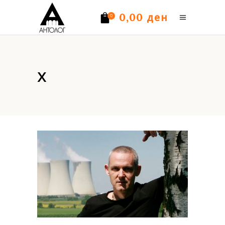
ден
0,00
0
Нема производи.
х