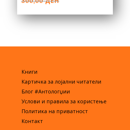
PRICE
PRICE
ДЕН
300,00
WAS:
IS:
300,00 ДЕН.
150,00 ДЕН.
Книги
Картичка за лојални читатели
Блог #Антологџии
Услови и правила за користење
Политика на приватност
Контакт