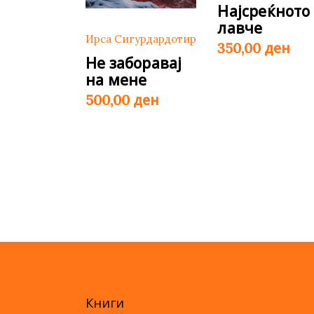
Најсреќното
лавче
Ирса Сигурдардотир
ден
350,00
Не заборавај
на мене
ден
500,00
Книги