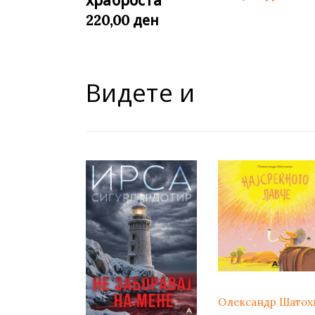
ден
220,00
Видете и
Олександр Шатох