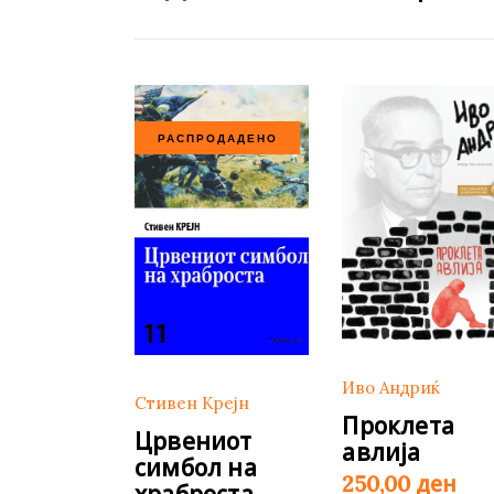
РАСПРОДАДЕНО
Иво Андриќ
Стивен Крејн
Проклета
Црвениот
авлија
симбол на
ден
250,00
храброста