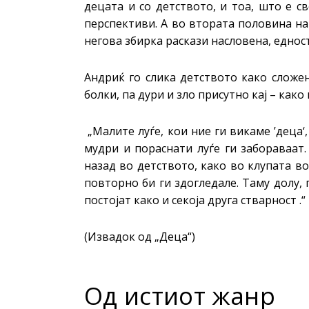
децата и со детството, и тоа, што е с
перспективи. А во втората половина на
негова збирка раскази насловена, едност
Андриќ го слика детството како сложе
болки, па дури и зло присутно кај – како
„Малите луѓе, кои ние ги викаме ’деца‘
мудри и пораснати луѓе ги забораваат.
назад во детството, како во клупата в
повторно би ги здогледале. Таму долу, 
постојат како и секоја друга стварност .“
(Извадок од „Деца“)
Од истиот жанр