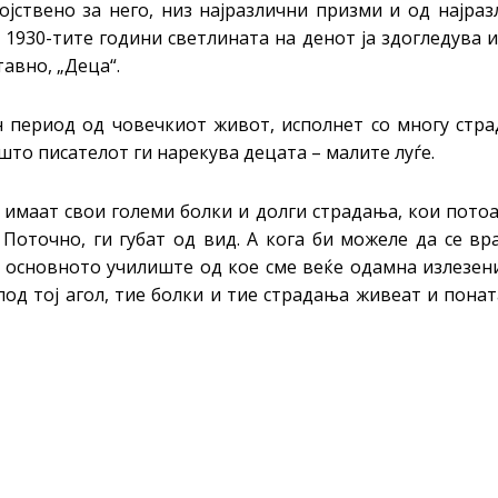
војствено за него, низ најразлични призми и од најра
 1930-тите години светлината на денот ја здогледува 
авно, „Деца“.
н период од човечкиот живот, исполнет со многу стра
 што писателот ги нарекува децата – малите луѓе.
, имаат свои големи болки и долги страдања, кои пото
 Поточно, ги губат од вид. А кога би можеле да се в
о основното училиште од кое сме веќе одамна излезен
под тој агол, тие болки и тие страдања живеат и пона