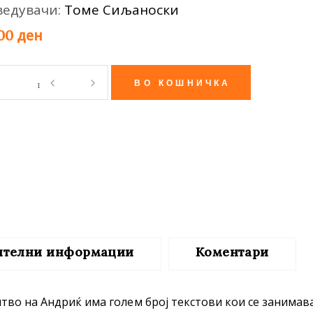
ведувачи:
Томе Сиљаноски
те нефикција
ден
,00
а
ВО КОШНИЧКА
ity
ителни информации
Коментари
во на Андриќ има голем број текстови кои се занимав