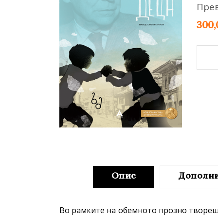
Пре
Young adult
Си
Сите фикција
300
Дец
quant
Опис
Дополн
Во рамките на обемното прозно творешт