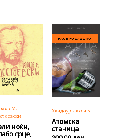
РАСПРОДАДЕНО
одор М.
Халдоур Лакснес
стоевски
Атомска
ели ноќи,
станица
лабо срце,
ден
200,00