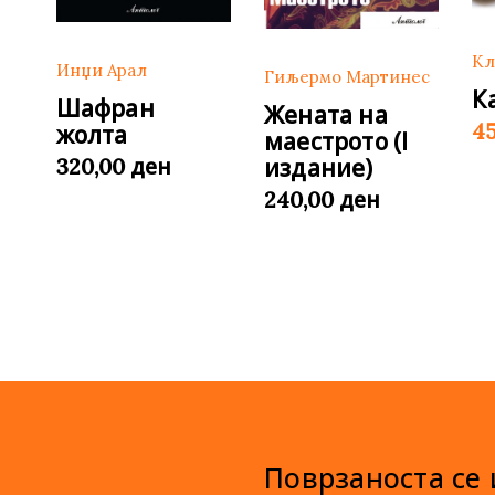
Кл
Инџи Арал
Гиљермо Мартинес
К
Шафран
Жената на
4
жолта
маестрото (I
ден
издание)
320,00
ден
240,00
Поврзаноста се