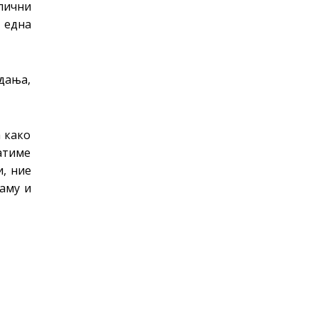
злични
и една
дања,
а како
ратиме
и, ние
таму и