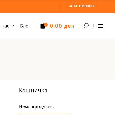
МОЈ ПРОФИЛ
ден
 нас
Блог
0,00
0
Нема производи.
Кошничка
Нема продукти.