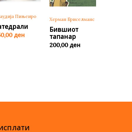
аудија Пињеиро
Херман Бриселманс
атедрали
Бившиот
ден
50,00
тапанар
ден
200,00
 исплати