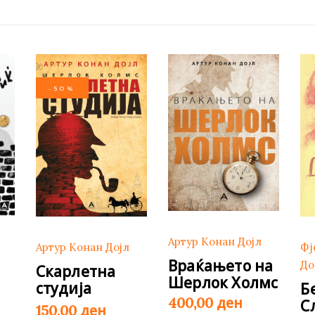
-50%
Артур Конан Дојл
Артур Конан Дојл
Фј
Враќањето на
До
Скарлетна
Шерлок Холмс
студија
Б
ден
400,00
С
Original
Current
ден
150,00