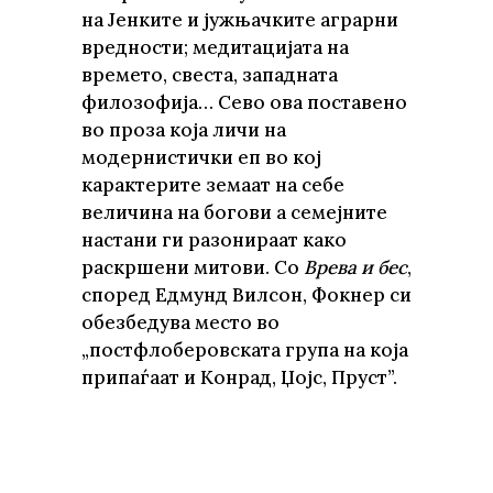
на Јенките и јужњачките аграрни
вредности; медитацијата на
времето, свеста, западната
филозофија… Сево ова поставено
во проза која личи на
модернистички еп во кој
карактерите земаат на себе
величина на богови а семејните
настани ги разонираат како
раскршени митови. Со
Врева и бес
,
според Едмунд Вилсон, Фокнер си
обезбедува место во
„постфлоберовската група на која
припаѓаат и Конрад, Џојс, Пруст”.