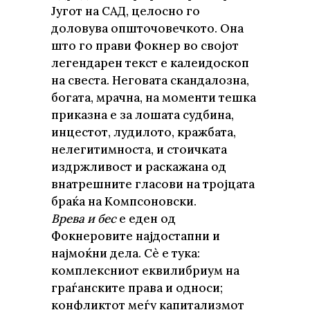
Југот на САД, целосно го
доловува општочовечкото. Она
што го прави Фокнер во својот
легендарен текст е калеидоскоп
на свеста. Неговата скандалозна,
богата, мрачна, на моменти тешка
приказна е за лошата судбина,
инцестот, лудилото, кражбата,
нелегитимноста, и стоичката
издржливост и раскажана од
внатрешните гласови на тројцата
браќа на Компсоновски.
Врева и бес
е еден од
Фокнеровите најдостапни и
најмоќни дела. Сè е тука:
комплексниот еквилибриум на
граѓанските права и односи;
конфликтот меѓу капитализмот