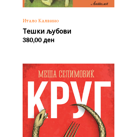
Итало Калвино
Тешки љубови
ден
380,00