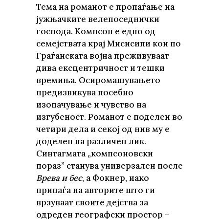
Тема на романот е пропаѓање на
јужњачките велепоседнички
господа. Компсон е едно од
семејствата крај Мисисипи кои по
Граѓанската војна преживуваат
дива ексцентричност и тешки
времиња. Осиромашувањето
предизвикува посебно
изопачување и чувство на
изгубеност. Романот е поделен во
четири дела и секој од нив му е
доделен на различен лик.
Синтагмата „компсоновски
пораз” станува универзален после
Врева и бес
, а Фокнер, иако
припаѓа на авторите што ги
врзуваат своите дејства за
одреден географски простор –