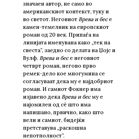
значаен автор, не само во
американскиот контекст, туку и
во светот. Неговиот
Врева и бес
е
камен-темелник на европскиот
роман од 20 век. Припаѓа на
линијата именувана како „тек на
свеста”, заедно со делата на Џојс и
Вулф.
Врева и бес
е неговиот
четврт роман, негово прво
ремек-дело кое многумина се
согласуваат дека му е најдобриот
роман. И самиот Фокнер има
изјавено дека
Врева и бес
му е
најомилен од сè што има
напишано, првично, како што
вели и самиот, бидејќи
претставува „раскошна
непотполност”.