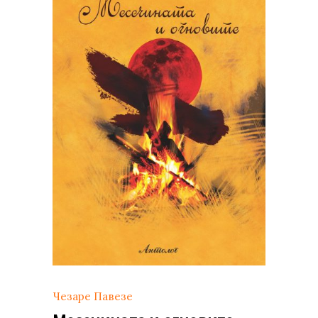
Чезаре Павезе