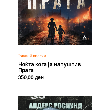
Јован Илиески
Ноќта кога ја напуштив
Прага
ден
350,00