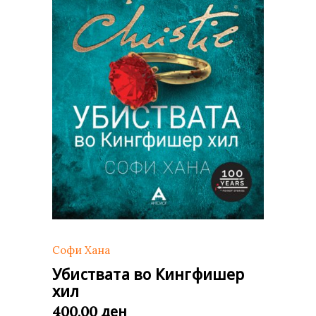
Софи Хана
Убиствата во Кингфишер
хил
ден
400,00