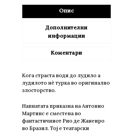
Опис
Дополнителни
информации
Коментари
Кога страста води до лудило а
лудилото нè турка во оригинално
злосторство.
Напнатата приказна на Антонио
Мартинс е сместена во
фантастичниот Рио де Жанеиро
во Бразил. Тој е театарски