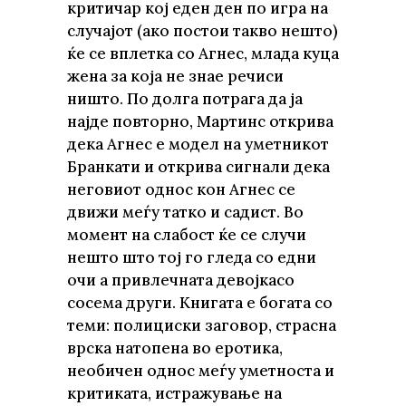
критичар кој еден ден по игра на
случајот (ако постои такво нешто)
ќе се вплетка со Агнес, млада куца
жена за која не знае речиси
ништо. По долга потрага да ја
најде повторно, Мартинс открива
дека Агнес е модел на уметникот
Бранкати и открива сигнали дека
неговиот однос кон Агнес се
движи меѓу татко и садист. Во
момент на слабост ќе се случи
нешто што тој го гледа со едни
очи а привлечната девојкасо
сосема други. Книгата е богата со
теми: полициски заговор, страсна
врска натопена во еротика,
необичен однос меѓу уметноста и
критиката, истражување на