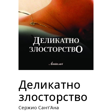
Деликатно
злосторство
Сержио Сант’Ана