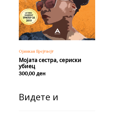
Ојинкан Брејтвејт
Мојата сестра, сериски
убиец
ден
300,00
Видете и