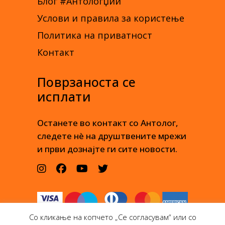
Блог #Антологџии
Услови и правила за користење
Политика на приватност
Контакт
Поврзаноста се
исплати
Останете во контакт со Антолог,
следете нè на друштвените мрежи
и први дознајте ги сите новости.
Со кликање на копчето „Се согласувам“ или со