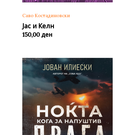
Саво Костадиновски
Јас и Келн
ден
150,00