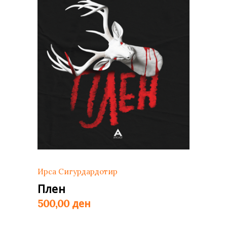
Ирса Сигурдардотир
Плен
ден
500,00