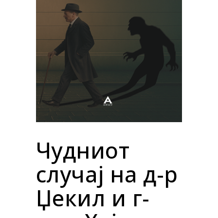
Чудниот
случај на д-р
Џекил и г-