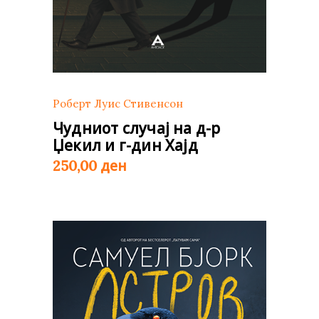
Роберт Луис Стивенсон
Чудниот случај на д-р
Џекил и г-дин Хајд
ден
250,00