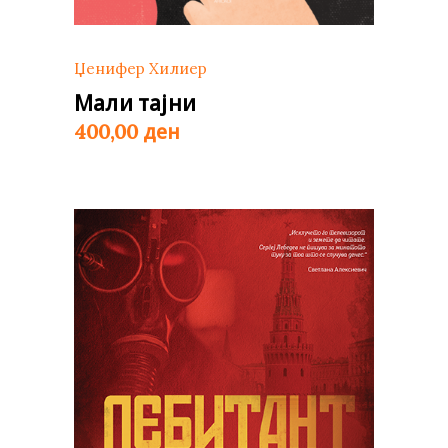
Џенифер Хилиер
Мали тајни
ден
400,00