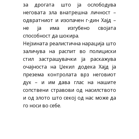
за дрогата што ја ослободува
неговата зла внатрешна личност –
одвратниот и изопачен г-дин Хајд –
не ја има изгубено својата
способност да шокира.
Нејзината реалистична нарација што
заличува на распит во полициски
стил застрашувачки ја раскажува
очајноста на Џекил додека Хајд ја
презема контролата врз неговиот
дух – и им дава глас на нашите
сопствени стравови од насилството
и од злото што секој од нас може да
го носи во себе.