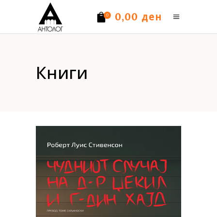
ден
0,00
0
Нема производи.
Книги