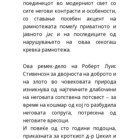
поединецот во модерниот свет со
сите негови контрасти и особености,
со ставање посебен акцент на
рамнотежата помеѓу приватното и
јавното
јас
и на последиците од
нарушувањето на оваа секогаш
кревка рамнотежа.
Ова ремек-дело на Роберт Луис
Стивенсон за двојноста на доброто и
на злото во човековата природа
изникнува од најтемните длабочини
на неговата сопствена потсвест – за
време на кошмар од кој го разбудила
неговата сопруга, потресена од
неговите вресоци.
И повеќе од сто години подоцна,
приказната за кроткиот д-р Џекил и