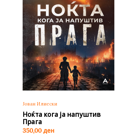
Јован Илиески
Ноќта кога ја напуштив
Прага
ден
350,00