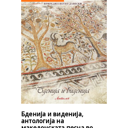
Бденија и виденија,
антологија на
македонската песна во