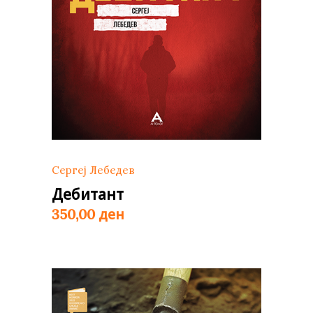
Сергеј Лебедев
Дебитант
ден
350,00