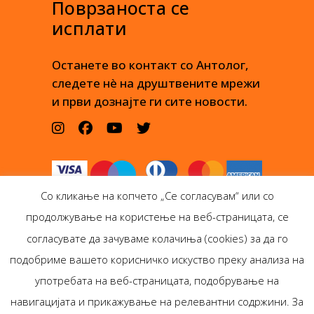
Поврзаноста се
исплати
Останете во контакт со Антолог,
следете нè на друштвените мрежи
и први дознајте ги сите новости.
Со кликање на копчето „Се согласувам“ или со
продолжување на користење на веб-страницата, се
согласувате да зачуваме колачиња (cookies) за да го
подобриме вашето корисничко искуство преку анализа на
Антолог Боокс дооел
употребата на веб-страницата, подобрување на
Ѓорѓи Пулевски 29-лок.
навигацијата и прикажување на релевантни содржини. За
1, Скопје