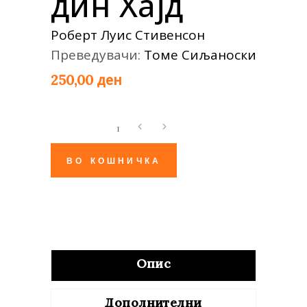
дин Хајд
Роберт Луис Стивенсон
Преведувачи:
Томе Сиљаноски
ден
250,00
Чудниот
случај
на
ВО КОШНИЧКА
д-
р
Џекил
и
г-
Опис
дин
Хајд
Дополнителни