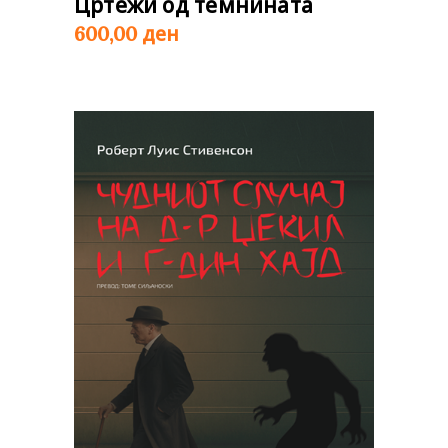
Цртежи од темнината
ден
600,00