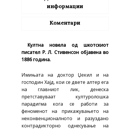
quantity
информации
Коментари
Култна новела од шкотскиот
писател Р. Л. Стивенсон објавена во
1886 година.
Имињата на доктор Џекил и на
господин Хајд, кои се двете алтер ега
на главниот лик, денеска
претставуваат културолошка
парадигма кога се работи за
феноменот на прикажувањето на
неконвенционалното и разуздано
контрадикторно однесување на