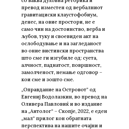
со ваква духовна реторика и
превод изместен од вербалниот
гравитациски клаустофобиум,
денес, на овие простори, не е
само чин на достоинство, верба и
љубов, туку и своевиден акт на
ослободување и на загледаност
во оние вистински пространства
што сме ги изгубиле од: суета,
алчност, паднатост, површност,
замолченост, немање одговор –
кои сме и зошто сме.
„Оправдание на Островот“ од
Евгениј Водолазкин, во превод на
Оливера Павловиќ и во издание
на „Антолог“ – Скопје, 2022, е еден
„мал“ прилог кон обратната
перспектива на нашите очајни и