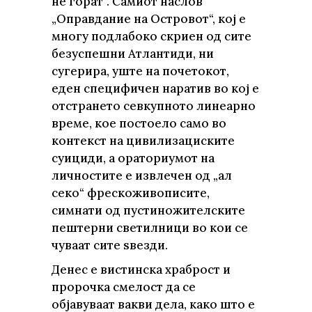
не горат“. Самиот наслов
„Оправдание на Островот“, кој е
многу подлабоко скриен од сите
безуспешни Атлантиди, ни
сугерира, уште на почетокот,
еден специфичен наратив во кој е
отстрането севкупното линеарно
време, кое постоело само во
контекст на цивилизациските
суициди, а ораториумот на
личностите е извлечен од „ал
секо“ фрескоживописите,
симнати од пустиножителските
пештерни светилници во кои се
чуваат сите sвезди.
Денес е вистинска храброст и
пророчка смелост да се
објавуваат вакви дела, како што е