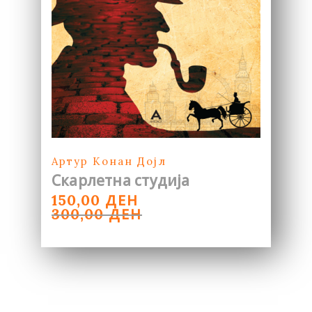
Артур Конан Дојл
Скарлетна студија
ORIGINAL
CURRENT
ДЕН
150,00
PRICE
PRICE
ДЕН
300,00
WAS:
IS:
300,00 ДЕН.
150,00 ДЕН.