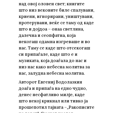
над овој оловен свет; книгите
што низ вековите биле спалувани,
криени, игнорирани, уништувани,
протерувани, веќе се таму од каде
што и дојдоа – онаа светлина,
далечна и сеопфатна, која
некогаш одамна изгреваше и во
нас. Таму се каде што отсекогаш
си припаѓале, каде што е и
музиката, која доаѓала до нас и
низ нас како небесна молитва за
нас, залудна небесна молитва.
Авторот Евгениј Водолазкин
доаѓа и припаѓа на едно чудно,
денес несфатливо милје, каде
што некој крикнал или тивко ја
прошепотил тајната –„Ракописите