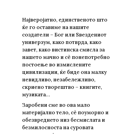
Најверојатно, единственото што
ќе го оставиме на нашите
создатели – Бог или Sвездениот
универзум, како потврда, како
завет, како вистинска смисла за
нашето мачно и сè понепотребно
постоење во измислените
цивилизации, ќе биде она малку
невидливо, незабележливо,
скриено творештво – книгите,
музиката…
Заробени сме во ова мало
материјално тело, сè поуморно и
обезвреднето низ бесмислата и
безмилосноста на суровата