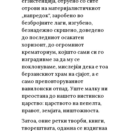
егзистенција, отруено со сите
отрови на материјалистичкиот
„напредок“, заробено во
безбројните лаги, изгубено,
безнадежно скршено, доведено
до последниот осакатен
хоризонт, до огромниот
крематориум, којшто сами си го
изградивме за да му се
поклонуваме, мислејќи дека е тоа
берзанскиот храм на сјајот, а е
само преповторуваниот
вавилонски отпад. Уште малку ни
преостана до нашето вистинско
царство: царството на пепелта,
правот, земјата, ништожноста.
Затоа, оние ретки творби, книги,
творештвата, одамна се издигнаа