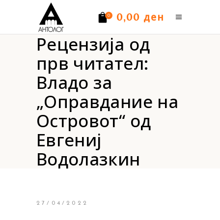
ден
0,00
0
Рецензија од
Нема производи.
прв читател:
Владо за
„Оправдание на
Островот“ од
Евгениј
Водолазкин
27/04/2022