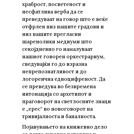
храброст, посветеност и
несфатлива верба да се
преведуваат на говор што е веќе
отфрлен низ нашите градови и
низ нашите прегласни
шаренолики медиуми што
секојдневно го намалуваат
нашиот говорен оркестрариум,
сведувајќи го до изразна
непрепознатливост и до
логореична едноцифреност. Да
се преведува во безвремена
интонација со архетипот и
праговорот на светлосните знаци
е „ерес“ во новоговорот на
тривијалноста и баналноста.
Појавувањето на книжевно дело