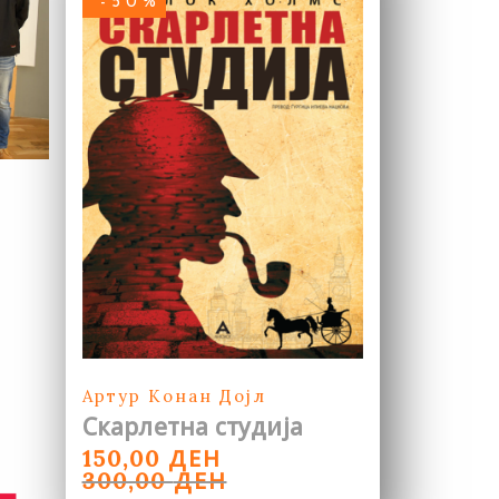
-50%
Артур Конан Дојл
Скарлетна студија
ORIGINAL
CURRENT
ДЕН
150,00
PRICE
PRICE
ДЕН
300,00