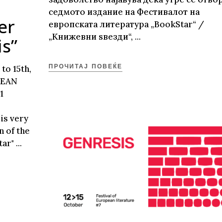
седмото издание на Фестивалот на
er
европската литература „BookStar“ /
„Книжевни ѕвезди“,
is”
o 15th,
ПРОЧИТАЈ ПОВЕЌЕ
PEAN
1
is very
n of the
tar"