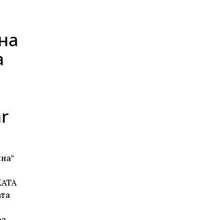
на
а
r
ина“
КАТА
та
ра