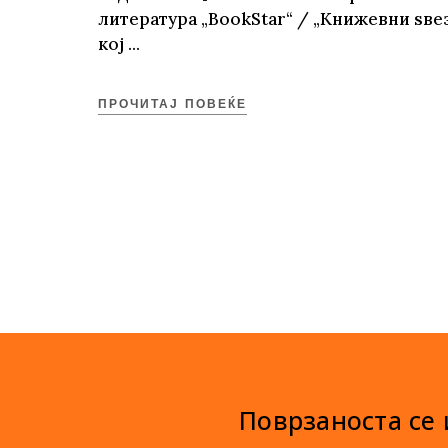
литература „BookStar“ / „Книжевни ѕвез
кој
ПРОЧИТАЈ ПОВЕЌЕ
Поврзаноста се