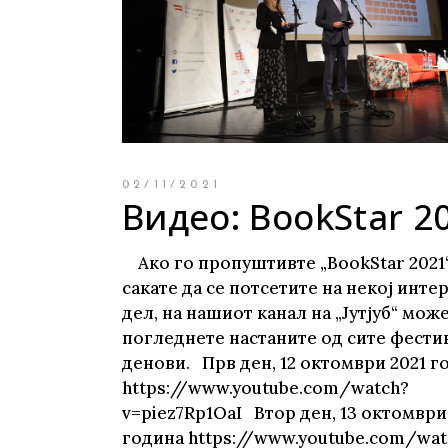
Young adult
Си
Сите фикција
02/11/2021
Видео: BookStar 2
Ако го пропуштивте „BookStar 2021
сакате да се потсетите на некој инте
дел, на нашиот канал на „Јутјуб“ може
погледнете настаните од сите фести
денови. Прв ден, 12 октомври 2021 г
https://www.youtube.com/watch?
v=piez7Rp1OaI Втор ден, 13 октомври
година https://www.youtube.com/wat