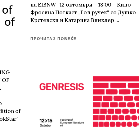
на EIBNW 12 октомври – 18:00 – Кино
 of
Фросина Поткаст „Гол ручек“ со Душко
 of
Крстевски и Катарина Винклер
ПРОЧИТАЈ ПОВЕЌЕ
NING
 OF
L
o
ition of
ookStar"