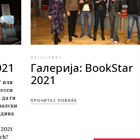
те нефикција
02/11/2021
021
Галерија: BookStar
2021
“ или
ресен
 да ги
ПРОЧИТАЈ ПОВЕЌЕ
валски
одина
 2021
ch?