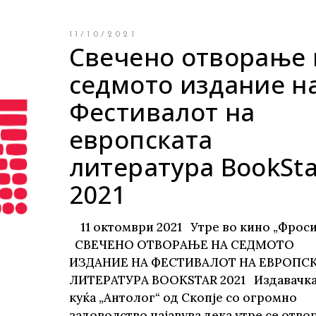
11/10/2021
Свечено отворање 
седмото издание н
Фестивалот на
европската
литература BookSta
2021
11 октомври 2021 Утре во кино „Фрос
СВЕЧЕНО ОТВОРАЊЕ НА СЕДМОТО
ИЗДАНИЕ НА ФЕСТИВАЛОТ НА ЕВРОПС
ЛИТЕРАТУРА BOOKSTAR 2021 Издавачка
куќа „Антолог“ од Скопје со огромно
задоволство најавува дека утре се отво