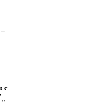
 –
SIS“
о
ото