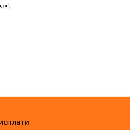
ди“,
 исплати