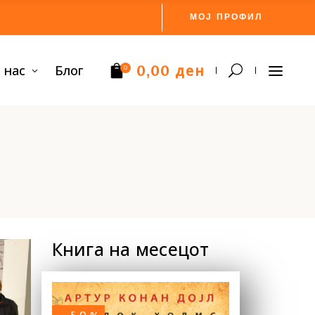
МОЈ ПРОФИЛ
ден
 нас
Блог
0,00
0
Нема производи.
Книга на месецот