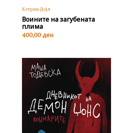
Кетрин Дојл
Воините на загубената
плима
ден
400,00