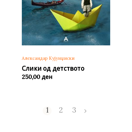
Александар Кујунџиски
Слики од детството
ден
250,00
1
2
3