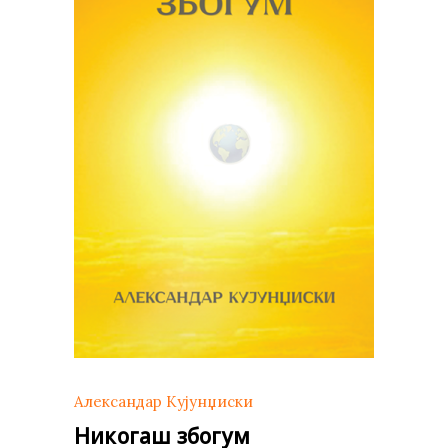
Александар Кујунџиски
Никогаш збогум