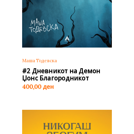
Маша Тодевска
#2 Дневникот на Демон
Џонс Благородникот
ден
400,00