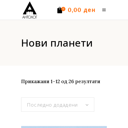
ден
0,00
0
Нема производи.
Нови планети
Sorted
Прикажани 1–12 од 26 резултати
by
Последно додадени
latest