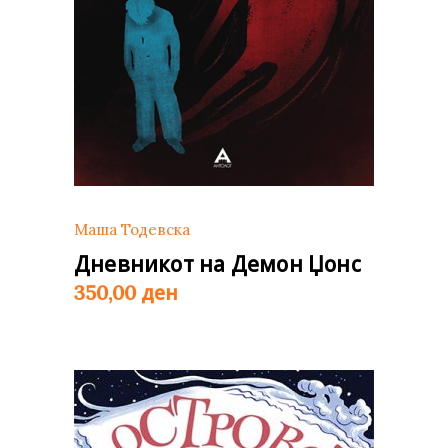
Маша Тодевска
Дневникот на Демон Џонс
ден
350,00