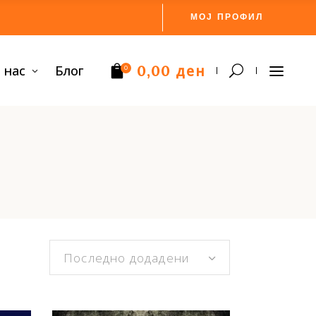
МОЈ ПРОФИЛ
ден
 нас
Блог
0,00
0
Нема производи.
Последно додадени