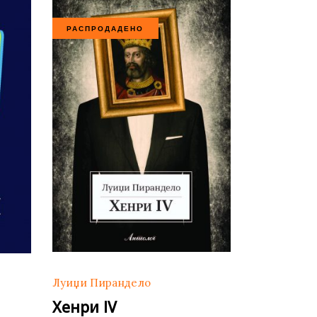
РАСПРОДАДЕНО
Луиџи Пирандело
Хенри IV