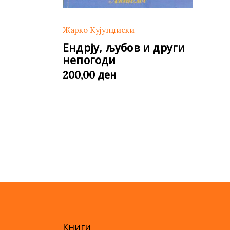
Жарко Кујунџиски
Ендрју, љубов и други
непогоди
ден
200,00
Книги