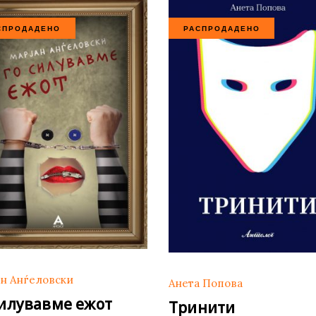
те нефикција
СПРОДАДЕНО
РАСПРОДАДЕНО
н Анѓеловски
Анета Попова
силувавме ежот
Тринити