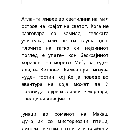
Атланта живее во светилник на мал
остров на крајот на светот. Кога не
разговара со Камила, селската
учителка, или не ги слуша џез-
плочите на татко си, нејзиниот
поглед е упатен кон бескрајниот
хоризонт на морето. Меѓутоа, еден
ден, на Ветровит Камен пристигнува
чуден гостин, кој ќе ја поведе во
авантура на која можат да
ѝ
позавидат дури и славните морнари,
предци на девојчето…
Јунаци во романот на Маќаш
Дунајчик се мистериозни птици,
духови светски патници и вљубени