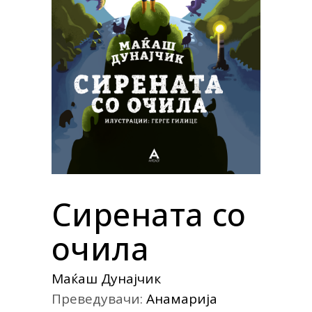
Сирената со
очила
Маќаш Дунајчик
Преведувачи:
Анамарија