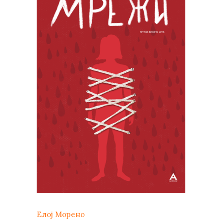
Елој Морено