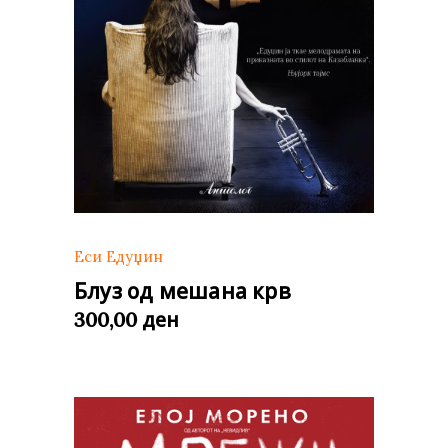
Еси Едуџин
Блуз од мешана крв
ден
300,00