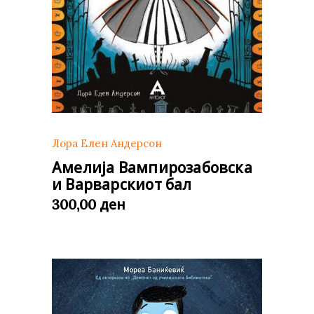
Лора Елен Андерсон
Амелија Вампирозабовска
и Варварскиот бал
ден
300,00