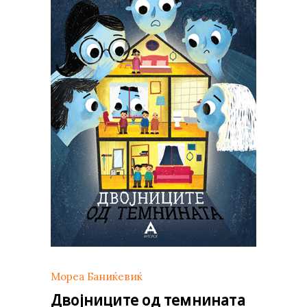
Мореа Баниќевиќ
Двојниците од темнината