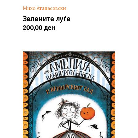
Михо Атанасовски
Зелените луѓе
ден
200,00