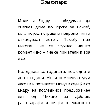
Коментари
Моли и Ендру се обидуваат да
стигнат дома во Ирска за Божиќ,
кога поради страшно невреме им го
откажуваат летот. Помеѓу нив
никогаш не се случило ништо
романтично – тие се пријатели и тоа
е сè.
Но, еднаш во годината, последните
десет години, Моли поминува седум
часови и петнаесет минути седејќи со
Ендру на последниот предбожиќен
лет од Чикаго за Даблин,
разговарајќи и пиејќи го ужасното