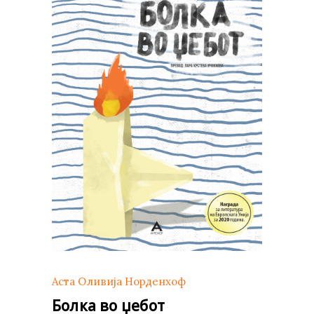
Аста Оливија Норденхоф
Болка во џебот