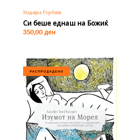
Надијка Гербиш
Си беше еднаш на Божиќ
ден
350,00
РАСПРОДАДЕНО