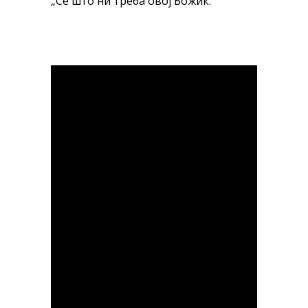
„Сè што ни треба овој Божиќ.“