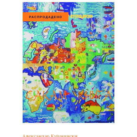
РАСПРОДАДЕНО
Александар Кујунџиски