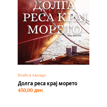
Изабел Аљенде
Долга реса крај морето
ден
450,00