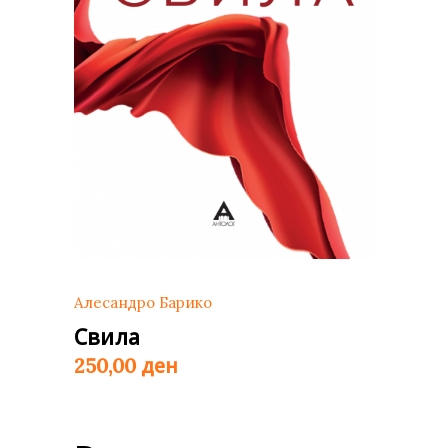
Алесандро Барико
Свила
ден
250,00