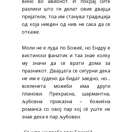
вино во авионот. И покрај сите
разлики што ги делат овие двајца
пријатели, тоа им станува традиција
од која ниеден од нив не сака да се
откаже.
Моли не е луда по Божиќ, но Ендру е
вистински фанатик и таа знае колку
му значи да се врати дома за
празникот.
Двајцата се сигурни дека
не им е судено да бидат заедно, но…
вселенета можеби има други
планови.
Прекрасна, шармантна,
љубовна приказна – божиќна
романса со овој пар кој сè уште не
знае дека е пар љубовен.