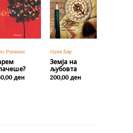
че Рукшане
Одни Еир
арем
Земја на
лачеше?
љубовта
ден
ден
50,00
200,00