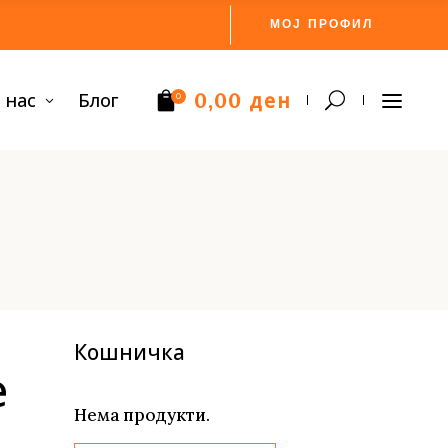
МОЈ ПРОФИЛ
ден
 нас
Блог
0,00
0
Нема производи.
Кошничка
е
Нема продукти.