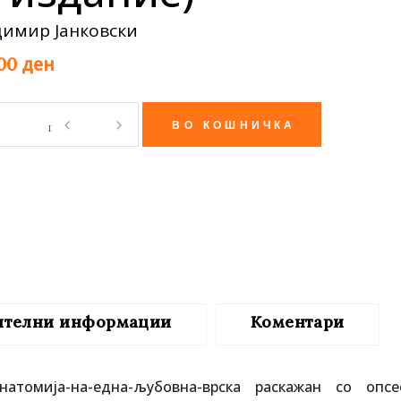
те нефикција
димир Јанковски
ден
,00
о
ВО КОШНИЧКА
шно
ме
ние)
ity
ителни информации
Коментари
томија-на-една-љубовна-врска раскажан со опсе