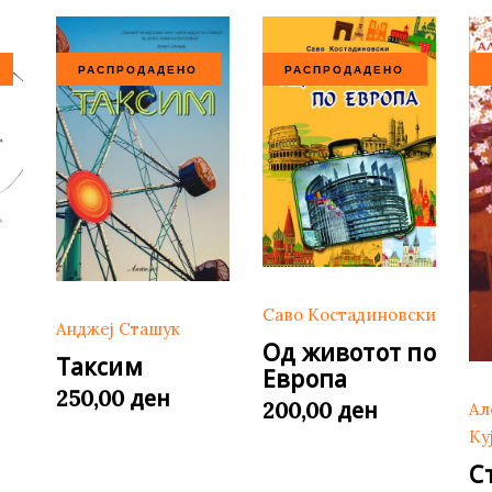
РАСПРОДАДЕНО
РАСПРОДАДЕНО
Саво Костадиновски
Анджеј Сташук
Од животот по
Таксим
Европа
ден
250,00
ден
200,00
Ал
Ку
С