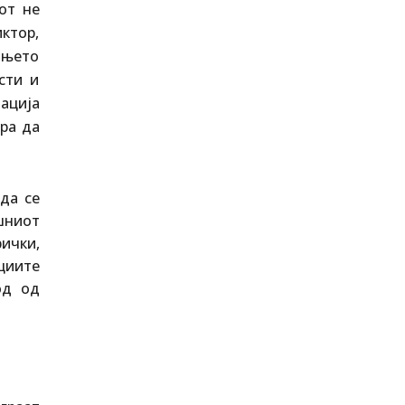
от не
ктор,
вањето
сти и
ација
ра да
да се
ашниот
ички,
ациите
од од