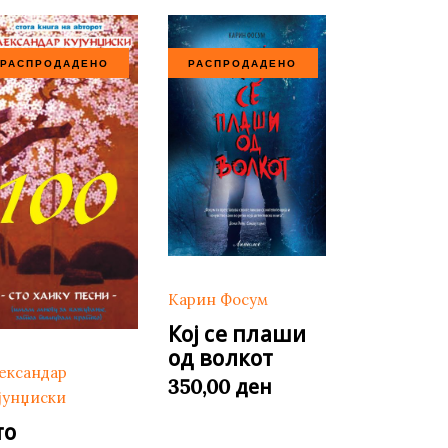
РАСПРОДАДЕНО
РАСПРОДАДЕНО
Карин Фосум
Кој се плаши
од волкот
ександар
ден
350,00
јунџиски
то