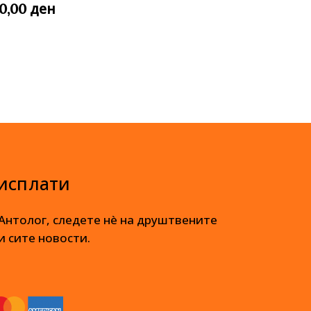
ден
00,00
 исплати
 Антолог, следете нè на друштвените
и сите новости.