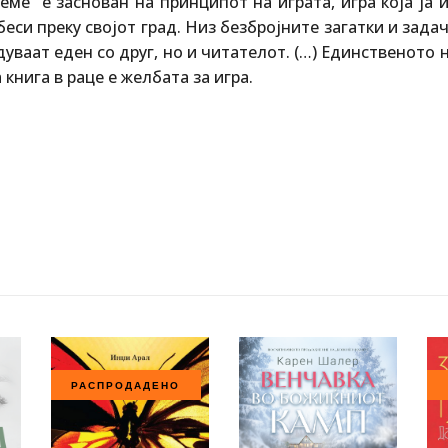
ме“ е заснован на принципот на играта, игра која ја 
еси преку својот град. Низ безбројните загатки и зада
дуваат еден со друг, но и читателот. (…) Единственото
 книга в раце е желбата за игра.
РАСПРОДАДЕНО