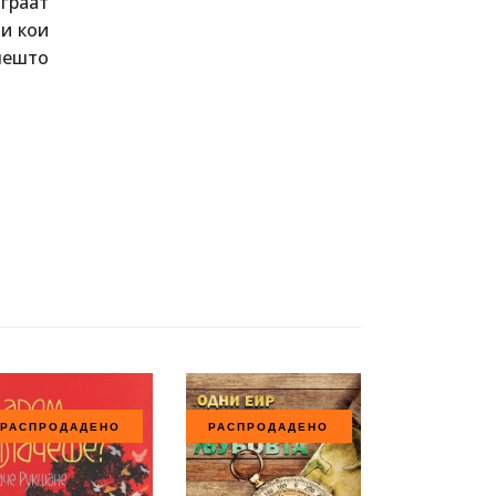
играат
чи кои
 нешто
РАСПРОДАДЕНО
РАСПРОДАДЕНО