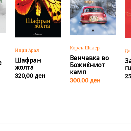
Карен Шалер
Инџи Арал
Да
Венчавка во
Шафран
З
е
Божиќниот
жолта
п
камп
ден
320,00
2
ден
300,00