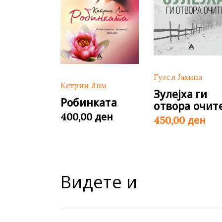
Гузел Јахина
Кетрин Лим
Зулејха ги
Робинката
отвора очит
ден
400,00
ден
450,00
Видете и