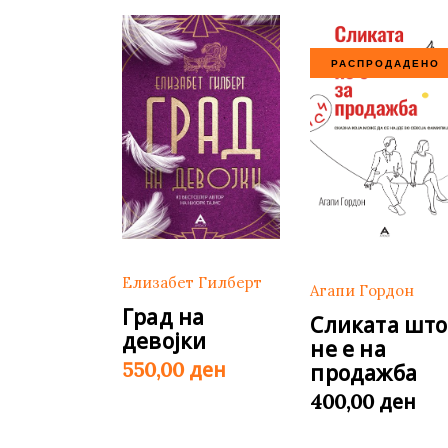
РАСПРОДАДЕНО
Елизабет Гилберт
Агапи Гордон
Град на
Сликата што
девојки
не е на
ден
550,00
продажба
ден
400,00