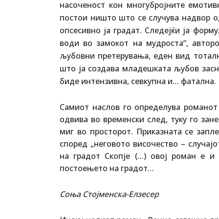
насоченост кон многубројните емотив
постои ништо што се случува надвор од
опсесивно ја градат. Следејќи ја форм
води во замокот на мудроста“, автор
љубовни претерувања, еден вид тоталн
што ја создава младешката љубов зас
биде интензивна, севкупна и… фатална.
Самиот наслов го определува романот к
одвива во временски след, туку го зан
миг во просторот. Приказната се запл
според „неговото височество – случајо
на градот Скопје (…) овој роман е 
постоењето на градот…
Соња Стојменска-Елзесер