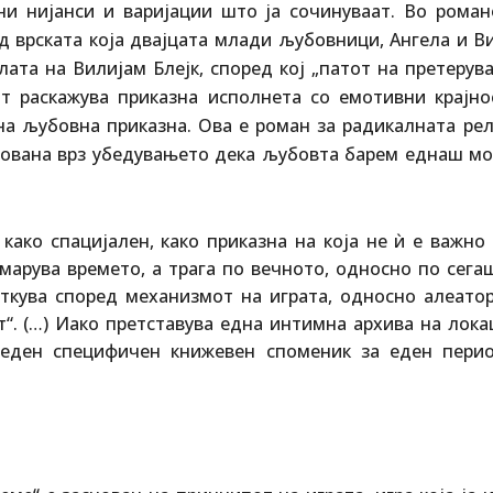
ни нијанси и варијации што ја сочинуваат. Во роман
 врската која двајцата млади љубовници, Ангела и Ви
улата на Вилијам Блејк, според кој „патот на претеру
от раскажува приказна исполнета со емотивни крајно
а љубовна приказна. Ова е роман за радикалната рел
нована врз убедувањето дека љубовта барем еднаш мо
ако спацијален, како приказна на која не ѝ е важно 
емарува времето, а трага по вечното, односно по сег
еткува според механизмот на играта, односно алеатор
т“. (…) Иако претставува една интимна архива на лок
и еден специфичен книжевен споменик за еден пери