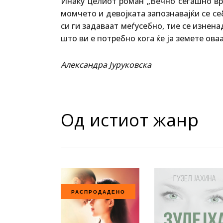
Инаку целиот роман „Вечно сегашно вре
момчето и девојката запознавајќи се себ
си ги задаваат меѓусебно, тие се изнена
што ви е потребно кога ќе ја земете оваа
Александра Јуруковска
Од истиот жанр
РАСПРОДАДЕНО