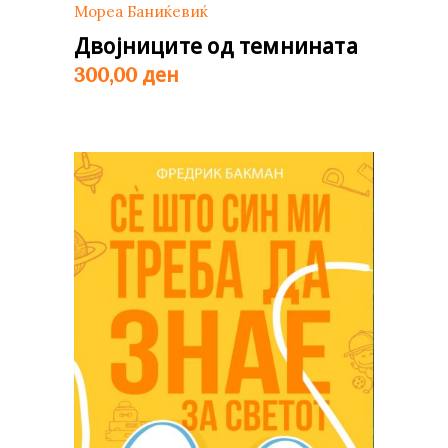
Мореа Баниќевиќ
Двојниците од темнината
ден
300,00