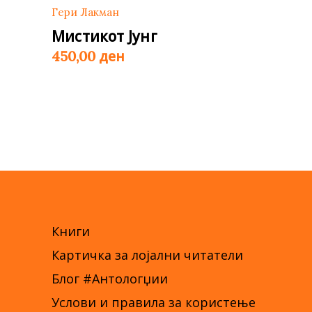
Гери Лакман
Мистикот Јунг
ден
450,00
Книги
Картичка за лојални читатели
Блог #Антологџии
Услови и правила за користење