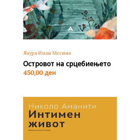
Лаура Имаи Месина
Островот на срцебиењето
ден
450,00