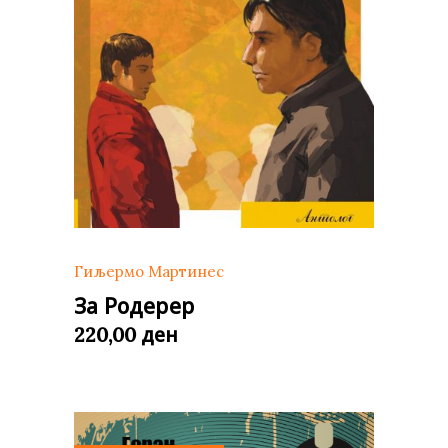
Гиљермо Мартинес
За Родерер
ден
220,00