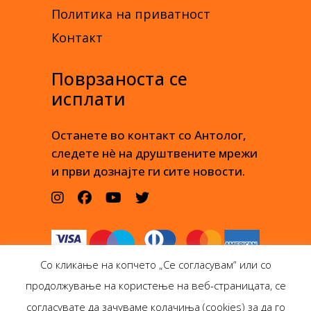
Политика на приватност
Контакт
Поврзаноста се
исплати
Останете во контакт со Антолог,
следете нè на друштвените мрежи
и први дознајте ги сите новости.
Со кликање на копчето „Се согласувам“ или со
продолжување на користење на веб-страницата, се
согласувате да зачуваме колачиња (cookies) за да го