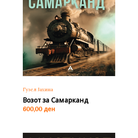
Гузел Јахина
Возот за Самарканд
ден
600,00