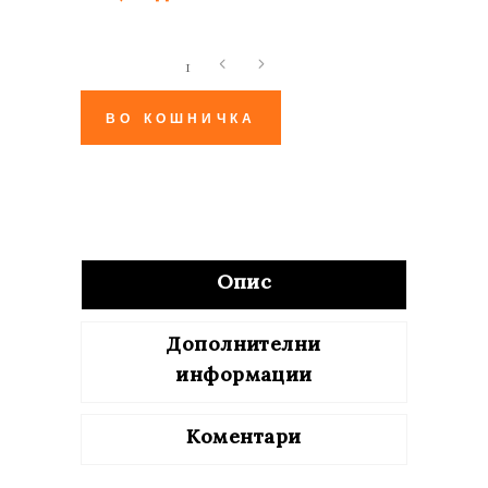
И
ѕирка
и
ВО КОШНИЧКА
проѕирка
quantity
Опис
Дополнителни
информации
Коментари