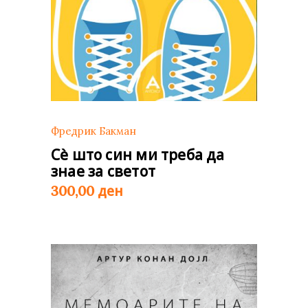
Фредрик Бакман
Сè што син ми треба да
знае за светот
ден
300,00