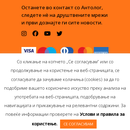
Останете во контакт со Антолог,
следете нè на друштвените мрежи
и први дознајте ги сите новости.
Со кликање на копчето „Се согласувам“ или со
продолжување на користење на веб-страницата, се
согласувате да зачуваме колачиња (cookies) за да го
подобриме вашето корисничко искуство преку анализа на
Антолог Боокс дооел
употребата на веб-страницата, подобрување на
Ѓорѓи Пулевски 29-лок.
навигацијата и прикажување на релевантни содржини. За
1, Скопје
повеќе информации проверете на
Услови и правила за
Copyright © Antolog
користење.
СЕ СОГЛАСУВАМ
Books 1999-2020