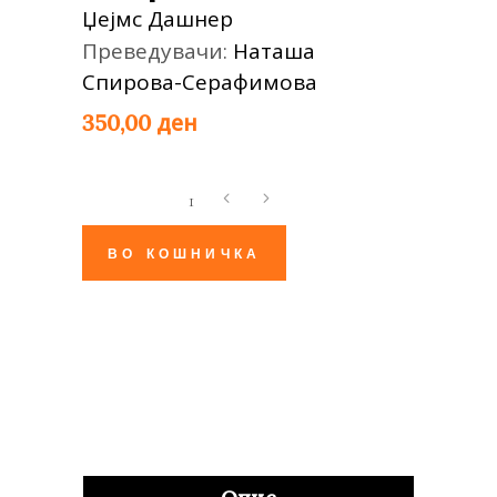
Џејмс Дашнер
Преведувачи:
Наташа
Спирова-Серафимова
ден
350,00
Лавиринтот:
Лек
за
ВО КОШНИЧКА
смртта
quantity