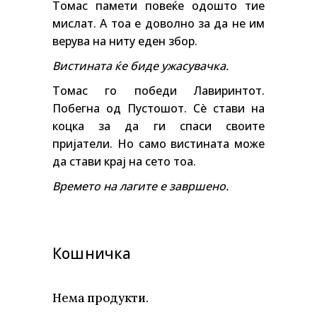
Томас памети повеќе одошто тие
мислат. А тоа е доволно за да не им
верува на ниту еден збор.
Вистината ќе биде ужасувачка.
Томас го победи Лавиринтот.
Побегна од Пустошот. Сè стави на
коцка за да ги спаси своите
пријатели. Но само вистината може
да стави крај на сето тоа.
Времето на лагите е завршено.
Кошничка
Нема продукти.