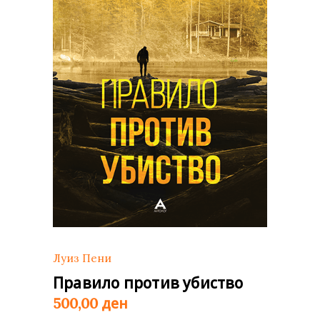
Луиз Пени
Правило против убиство
ден
500,00