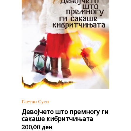
Гаетан Суси
Девојчето што премногу ги
сакаше кибритчињата
ден
200,00