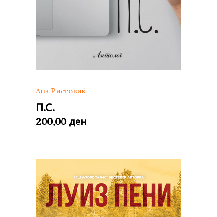
Ана Ристовиќ
П.С.
ден
200,00