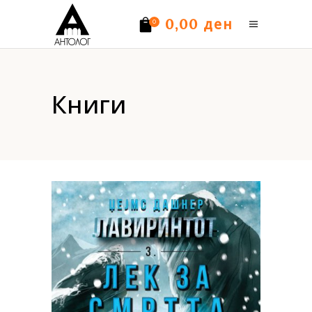
ден
0,00
0
Нема производи.
Книги