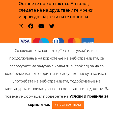
Останете во контакт со Антолог,
следете нè на друштвените мрежи
и први дознајте ги сите новости.
Со кликање на копчето „Се согласувам“ или со
продолжување на користење на веб-страницата, се
согласувате да зачуваме колачиња (cookies) за да го
подобриме вашето корисничко искуство преку анализа на
Антолог Боокс дооел
употребата на веб-страницата, подобрување на
Ѓорѓи Пулевски 29-лок.
навигацијата и прикажување на релевантни содржини. За
1, Скопје
повеќе информации проверете на
Услови и правила за
Copyright © Antolog
користење.
СЕ СОГЛАСУВАМ
Books 1999-2020