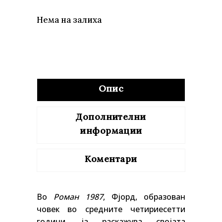
Нема на залиха
Опис
Дополнителни
информации
Коментари
Во
Роман 1987
, Фјорд, образован
човек во средните четириесетти
години, ја раскажува својата