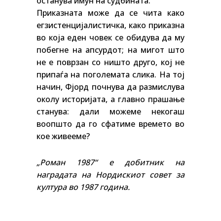
останува имун на судбината.
Приказната може да се чита како
егзистенцијалистичка, како приказна
во која еден човек се обидува да му
побегне на апсурдот; на мигот што
не е поврзан со ништо друго, кој не
припаѓа на поголемата слика. На тој
начин, Фјорд почнува да размислува
околу историјата, а главно прашање
станува: дали можеме некогаш
воопшто да го сфатиме времето во
кое живееме?
„Роман 1987“ е добитник на
наградата на Нордискиот совет за
култура во 1987 година.