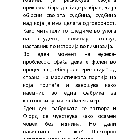
приказна: бара да биде разбран, да ја
објасни својата судбина, судбина
над која ја има целата одговорност.
Како читатели го следиме во улога
на студент, новинар, сопруг,
наставник по историја во гимназија.
Во еден момент на еурека-
проблесок, сфаќа дека е фрлен во
процес на „себепролетеризација“ од
страна на маоистичката партија на
која припаѓа и завршува како
наемник во една фабрика за
картонски кутии во Лилехамер.
Еден ден фабриката се затвора и
Фјорд се чувствува како осамен
човек без иднина. Но дали
навистина е така? Повторно