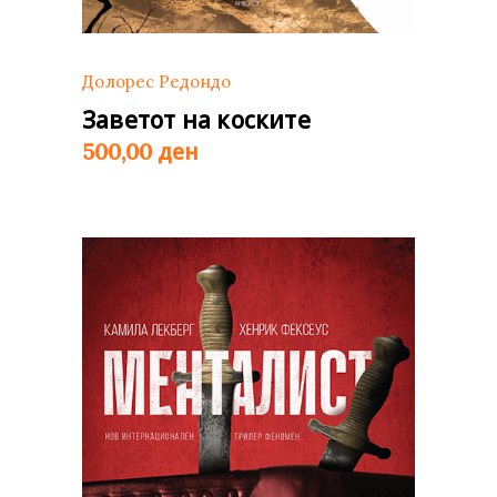
Долорес Редондо
Заветот на коските
ден
500,00