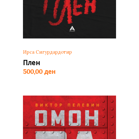
Ирса Сигурдардотир
Плен
ден
500,00