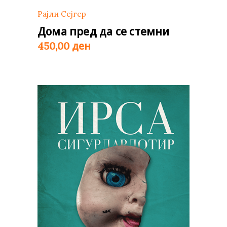
Рајли Сејгер
Дома пред да се стемни
ден
450,00