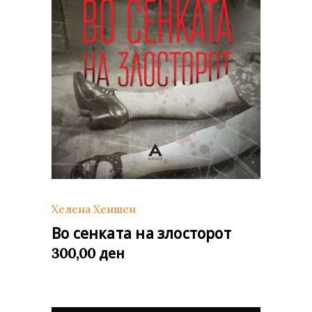
Хелена Хеншен
Во сенката на злосторот
ден
300,00