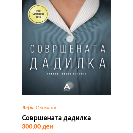
Лејла Слимани
Совршената дадилка
ден
300,00