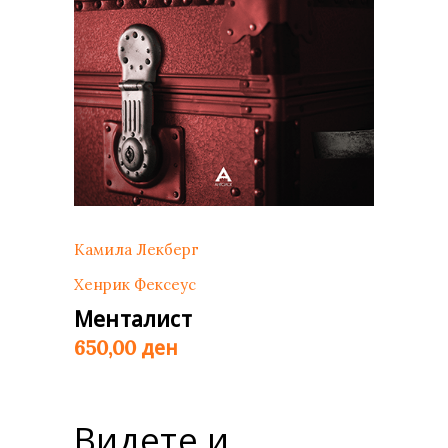
Камила Лекберг
Хенрик Фексеус
Менталист
ден
650,00
Видете и