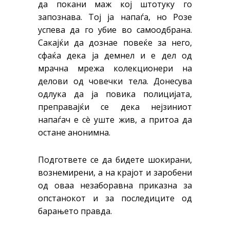
да покани маж кој штотуку го
запознава. Тој ја напаѓа, но Розе
успева да го убие во самоодбрана.
Сакајќи да дознае повеќе за него,
сфаќа дека ја демнел и е дел од
мрачна мрежа колекционери на
делови од човечки тела. Донесува
одлука да ја повика полицијата,
преправајќи се дека нејзиниот
напаѓач е сè уште жив, а притоа да
остане анонимна.
Подгответе се да бидете шокирани,
вознемирени, а на крајот и заробени
од оваа незаборавна приказна за
опстанокот и за последиците од
барањето правда.