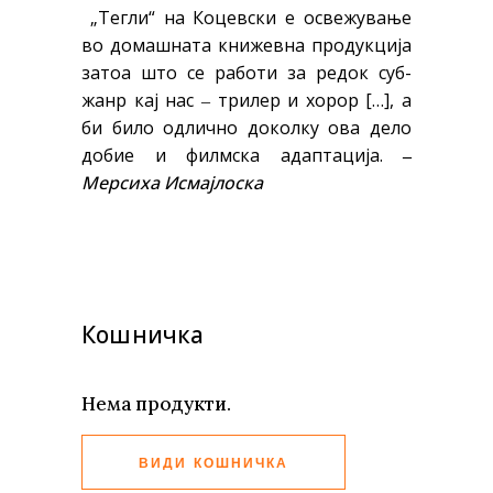
„Тегли“ на Коцевски е освежување
во домашната книжевна продукција
затоа што се работи за редок суб-
жанр кај нас ‒ трилер и хорор […], а
би било одлично доколку ова дело
добие и филмска адаптација.
‒
Мерсиха И
смајлоска
Кошничка
Нема продукти.
ВИДИ КОШНИЧКА