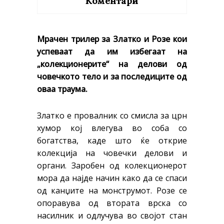
Коментари
Mрачен трилер за Златко и Розе кои
успеваат да им избегаат на
„колекционерите“ на делови од
човечкото тело и за последиците од
оваа траума.
Златко e провалник со смисла за црн
хумор кој влегува во соба со
богатства, каде што ќе открие
колекција на човечки делови и
органи. Заробен од колекционерот
мора да најде начин како да се спаси
од канџите на монструмот.
Розе се
опоравува од втората врска со
насилник и одлучува во својот стан