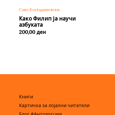
Саво Костадиновски
Како Филип ја научи
азбуката
ден
200,00
Книги
Картичка за лојални читатели
Блог #Антологџии