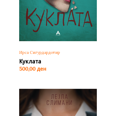
Ирса Сигурдардотир
Куклата
ден
500,00