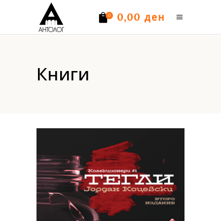
ден
0,00
0
Нема производи.
Книги