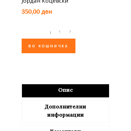
Јордан Коцевски
ден
350,00
Тегли
-
второ
ВО КОШНИЧКА
издание
quantity
Опис
Дополнителни
информации