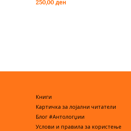
ден
250,00
Книги
Картичка за лојални читатели
Блог #Антологџии
Услови и правила за користење