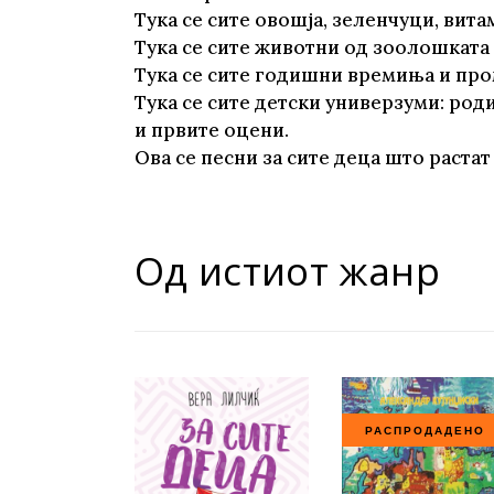
Тука се сите овошја, зеленчуци, вит
Тука се сите животни од зоолошката 
Тука се сите годишни времиња и про
Тука се сите детски универзуми: род
и првите оцени.
Ова се песни за сите деца што растат 
Од истиот жанр
РАСПРОДАДЕНО