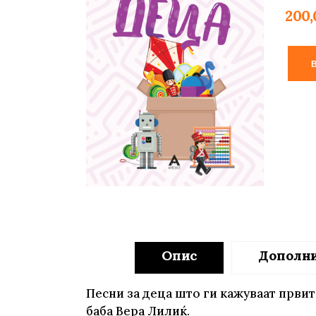
Young adult
200
Си
Сите фикција
Опис
Дополн
Песни за деца што ги кажуваат првит
баба Вера Лилиќ.