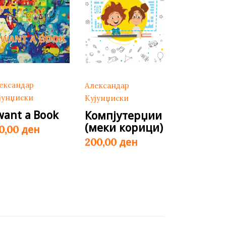
ександар
Александар
јунџиски
Кујунџиски
 want a Book
Компјутерџии
(меки корици)
ден
50,00
ден
200,00