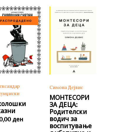
РАСПРОДАДЕНО
ександар
Симона Дејвис
јунџиски
МОНТЕСОРИ
колошки
ЗА ДЕЦА:
казни
Родителски
водич за
ден
50,00
воспитување