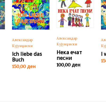
Александар
Александар
Ал
Кујунџиски
Кујунџиски
Ку
Нека ечат
Ich liebe das
I
песни
Buch
1
ден
100,00
ден
150,00