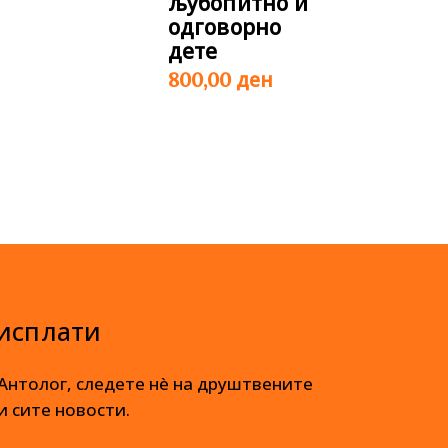
љубопитно и
одговорно
дете
ден
800,00
 исплати
 Антолог, следете нè на друштвените
и сите новости.