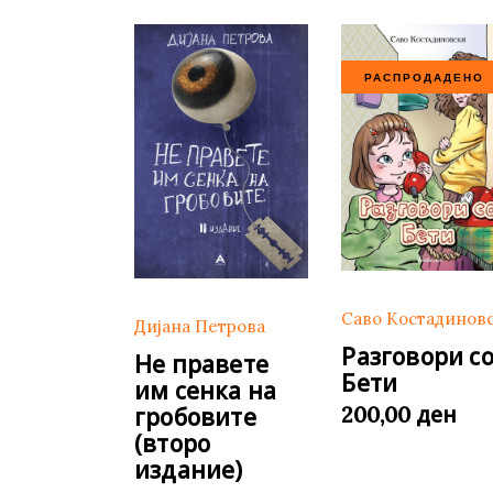
РАСПРОДАДЕНО
Саво Костадинов
Дијана Петрова
Разговори с
Не правете
Бети
им сенка на
ден
200,00
гробовите
(второ
издание)