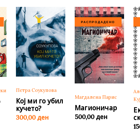
РАСПРОДАДЕНО
Петра Соукупова
ски
Ал
Магдалена Парис
Ку
Кој ми го убил
о
Магионичар
кучето?
Е
ден
500,00
с
ден
300,00
1