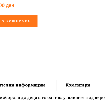
ден
,00
те нефикција
ВО КОШНИЧКА
ителни информации
Коментари
е зборови до деца што одат на училиште, а од перо