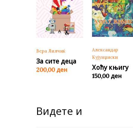
Александар
Вера Лилчиќ
Кујунџиски
За сите деца
Хоћу књигу
ден
200,00
ден
150,00
Видете и