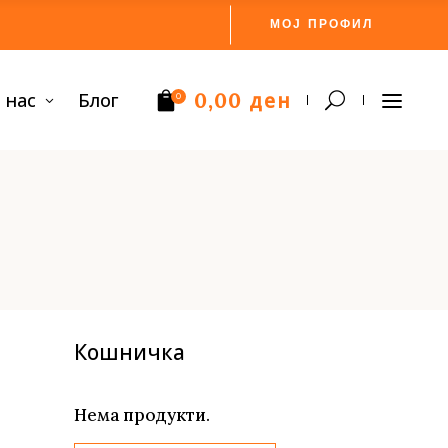
МОЈ ПРОФИЛ
ден
 нас
Блог
0,00
0
Нема производи.
Кошничка
Нема продукти.