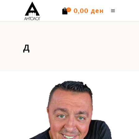
ден
0,00
0
Нема производи.
д