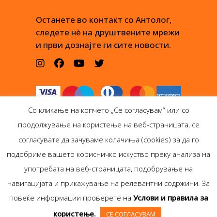
Останете во контакт со Антолог,
следете нè на друштвените мрежи
и први дознајте ги сите новости.
Со кликање на копчето „Се согласувам“ или со
продолжување на користење на веб-страницата, се
согласувате да зачуваме колачиња (cookies) за да го
подобриме вашето корисничко искуство преку анализа на
Антолог Боокс дооел
употребата на веб-страницата, подобрување на
Ѓорѓи Пулевски 29-лок.
навигацијата и прикажување на релевантни содржини. За
1, Скопје
повеќе информации проверете на
Услови и правила за
Copyright © Antolog
користење.
СЕ СОГЛАСУВАМ
Books 1999-2020