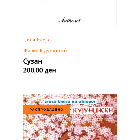
Џеси Блејз
Жарко Кујунџиски
Сузан
ден
200,00
РАСПРОДАДЕНО