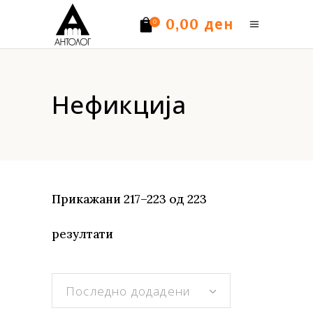
ден
0,00
0
Нема производи.
Нефикција
Прикажани 217–223 од 223
Sorted
резултати
by
Последно додадени
latest