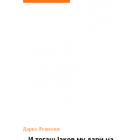
Дарко Лешоски
…И тогаш Јаков му дари на