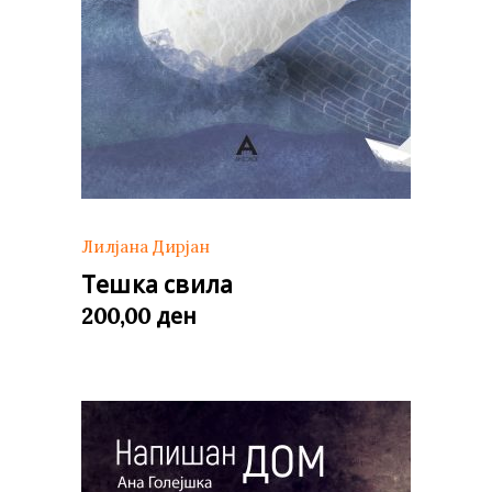
Лилјана Дирјан
Тешка свила
ден
200,00