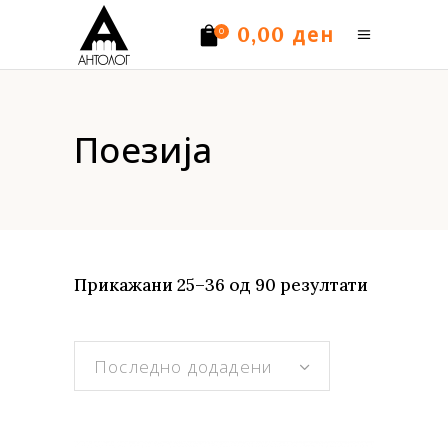
ден
0,00
0
Нема производи.
Поезија
Sorted
Прикажани 25–36 од 90 резултати
by
Последно додадени
latest