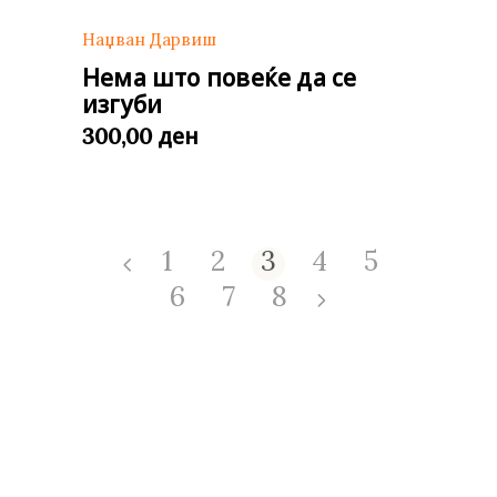
Наџван Дарвиш
Нема што повеќе да се
изгуби
ден
300,00
1
2
3
4
5
6
7
8