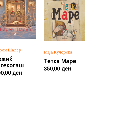
рен Шалер
Маја Кучерска
ожиќ
Тетка Маре
асекогаш
ден
350,00
ден
00,00