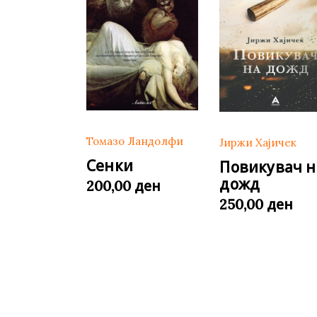
Томазо Ландолфи
Јиржи Хајичек
Сенки
Повикувач н
дожд
ден
200,00
ден
250,00