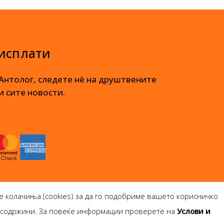
 исплати
 Антолог, следете нè на друштвените
и сите новости.
е колачиња (cookies) за да го подобриме вашето корисничко
и содржини. За повеќе информации проверете на
Услови и
опје