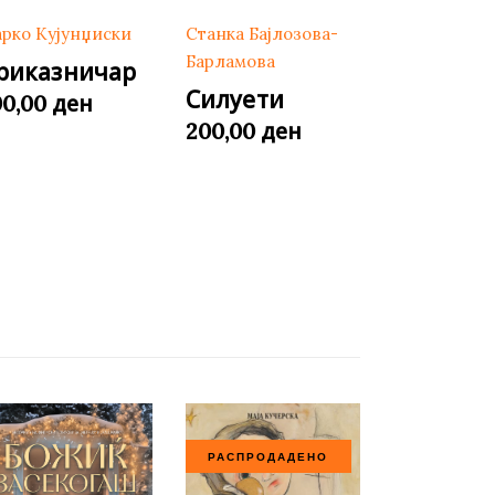
Станка Бајлозова-
рко Кујунџиски
Барламова
риказничар
Силуети
ден
00,00
ден
200,00
РАСПРОДАДЕНО