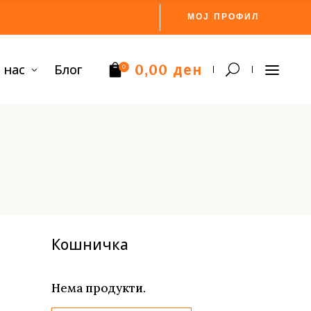
МОЈ ПРОФИЛ
ден
 нас
Блог
0,00
0
Нема производи.
Кошничка
Нема продукти.