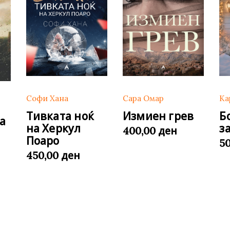
Сара Омар
Софи Хана
Ка
Измиен грев
Тивката ноќ
Б
а
на Херкул
з
ден
400,00
Поаро
5
ден
450,00