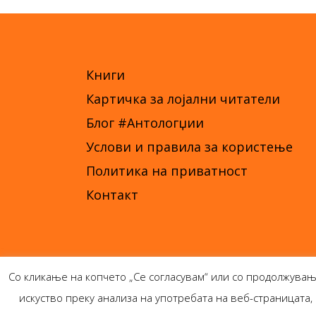
Книги
Картичка за лојални читатели
Блог #Антологџии
Услови и правила за користење
Политика на приватност
Контакт
Со кликање на копчето „Се согласувам“ или со продолжувањ
искуство преку анализа на употребата на веб-страницат
Ант