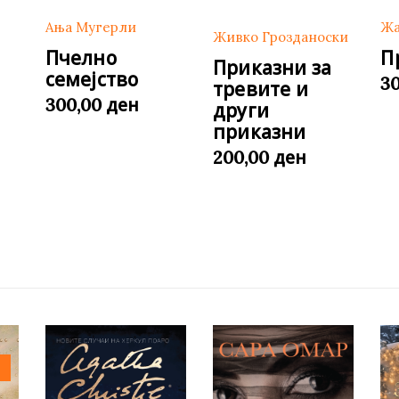
Ања Мугерли
Жа
Живко Грозданоски
Пчелно
П
Приказни за
семејство
3
тревите и
ден
300,00
други
приказни
ден
200,00