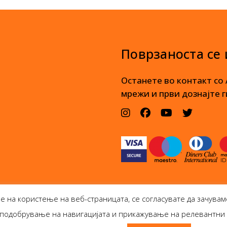
Поврзаноста се
Останете во контакт со
мрежи и први дознајте г
е на користење на веб-страницата, се согласувате да зачувам
а, подобрување на навигацијата и прикажување на релевантн
олог Боокс дооел Ѓорѓи Пулевски 29-лок. 1, Ск