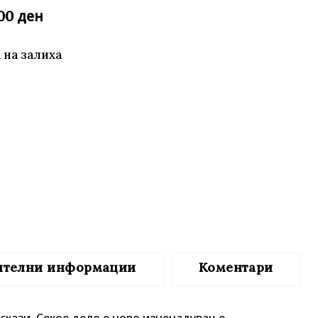
ден
,00
те нефикција
 на залиха
ителни информации
Коментари
аскази.
Секое дело е ново изненадување.