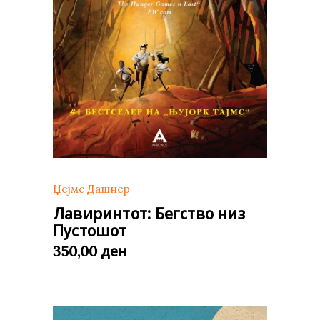
Џејмс Дашнер
Лавиринтот: Бегство низ
Пустошот
ден
350,00