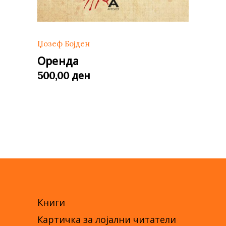
Џозеф Бојден
Оренда
ден
500,00
Книги
Картичка за лојални читатели