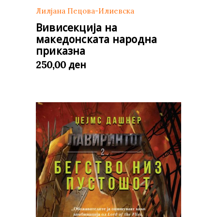
Лилјана Пецова-Илиевска
Вивисекција на
македонската народна
приказна
ден
250,00