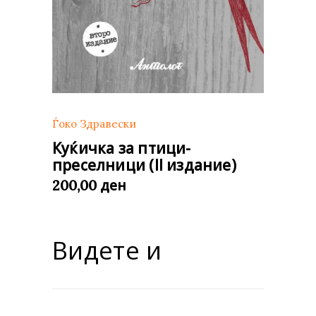
Ѓоко Здравески
Куќичка за птици-
преселници (II издание)
ден
200,00
Видете и