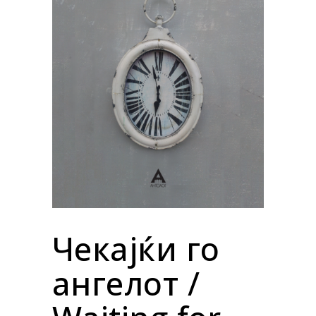
Чекајќи го
ангелот /