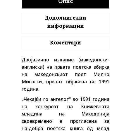
Опис
Дополнителни
информации
Коментари
Двојазично издание (македонски-
англиски) на првата поетска збирка
на македонскиот поет Милчо
Мисоски, првпат објавена во 1991
година.
„Чекајќи го ангелот“ во 1991 година
на конкурсот на Книжевната
младина на Македонија
своевремено е прогласена за
најдобра поетска книга од млад