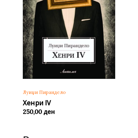
Луиџи Пирандело
Хенри IV
ден
250,00