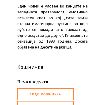
Еден човек е уловен во канџите на
западната претераност, емотивно
осакатен свет во кој „сите земји
станаа имагинарна пустина во која
луѓето се номади што талкаат од
едно искуство до друго“. Книжевната
сензација од 1993 година, досега
објавена на десетина јазици.
Кошничка
Нема продукти.
ВИДИ КОШНИЧКА