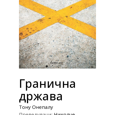
Гранична
држава
Тону Онепалу
Преведувачи:
Николче