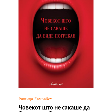
Рашида Ламрабет
Човекот што не сакаше да