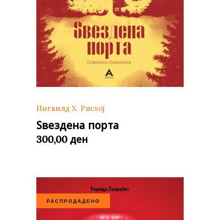
Ингвилд Х. Рисхој
Ѕвездена порта
ден
300,00
РАСПРОДАДЕНО