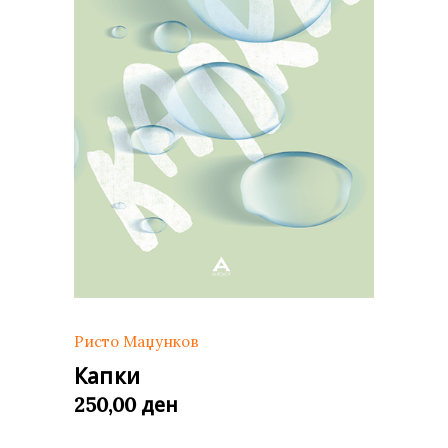
Ристо Маџунков
Капки
ден
250,00