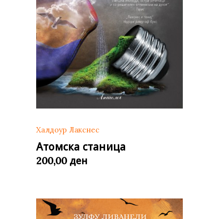
Халдоур Лакснес
Атомска станица
ден
200,00