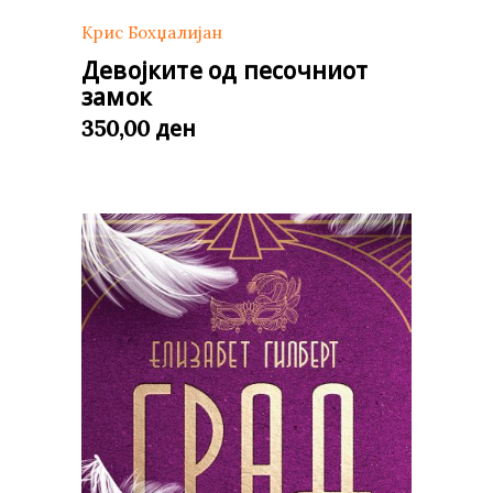
Крис Бохџалијан
Девојките од песочниот
замок
ден
350,00