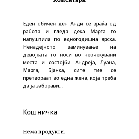
Еден обичен ден Анди се враќа од
работа и гледа дека Марга го
напуштила по едногодишна врска.
Ненадејното заминување на
девојката го носи во неочекувани
места и состојби. Андреја, Луана,
Марга, Бјанка, сите тие се
претвораат во една жена, која треба
да ја заборави…
Кошничка
Нема продукти.