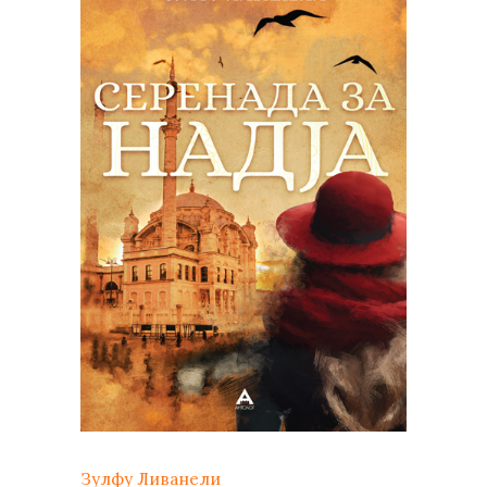
Зулфу Ливанели