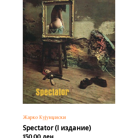
Жарко Кујунџиски
Spectator (I издание)
ден
150,00