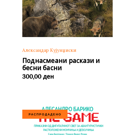
Александар Кујунџиски
Поднасмеани раскази и
бесни басни
ден
300,00
РАСПРОДАДЕНО