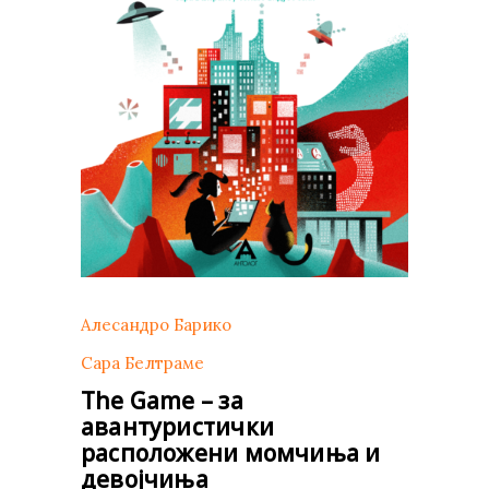
Алесандро Барико
Сара Белтраме
The Game – за
авантуристички
расположени момчиња и
девојчиња