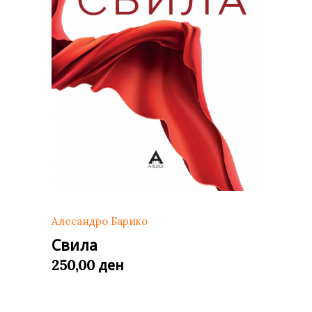
Алесандро Барико
Свила
ден
250,00