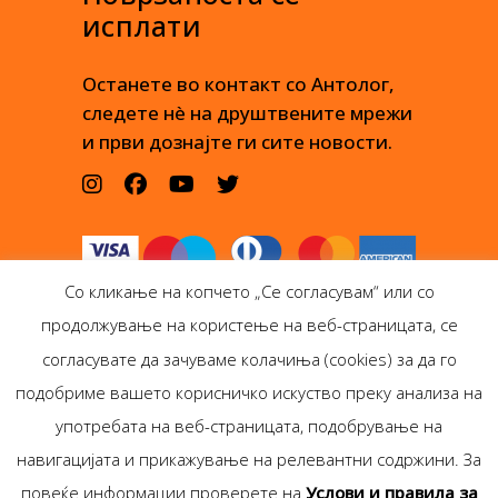
исплати
Останете во контакт со Антолог,
следете нè на друштвените мрежи
и први дознајте ги сите новости.
Со кликање на копчето „Се согласувам“ или со
продолжување на користење на веб-страницата, се
согласувате да зачуваме колачиња (cookies) за да го
подобриме вашето корисничко искуство преку анализа на
Антолог Боокс дооел
употребата на веб-страницата, подобрување на
Ѓорѓи Пулевски 29-лок.
навигацијата и прикажување на релевантни содржини. За
1, Скопје
повеќе информации проверете на
Услови и правила за