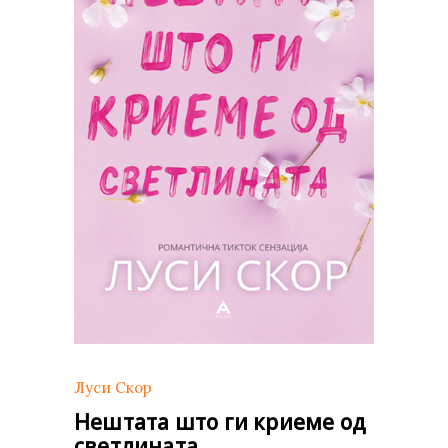
Луси Скор
Нештата што ги криеме од
светлината