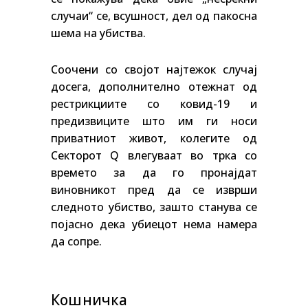
случаи“ се, всушност, дел од пакосна
шема на убиства.
Соочени со својот најтежок случај
досега, дополнително отежнат од
рестрикциите со ковид-19 и
предизвиците што им ги носи
приватниот живот, колегите од
Секторот Q влегуваат во трка со
времето за да го пронајдат
виновникот пред да се изврши
следното убиство, зашто станува се
појасно дека убиецот нема намера
да сопре.
Кошничка