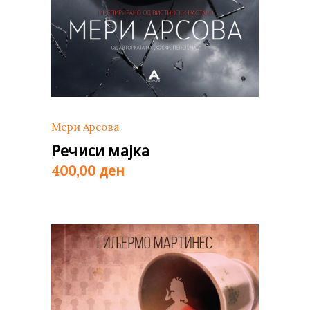
Мери Арсова
Речиси мајка
ден
400,00