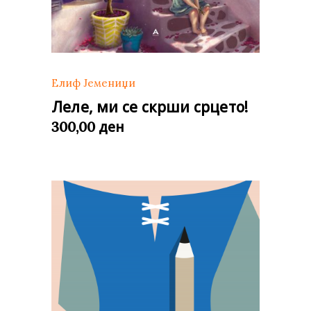
Елиф Јемениџи
Леле, ми се скрши срцето!
ден
300,00