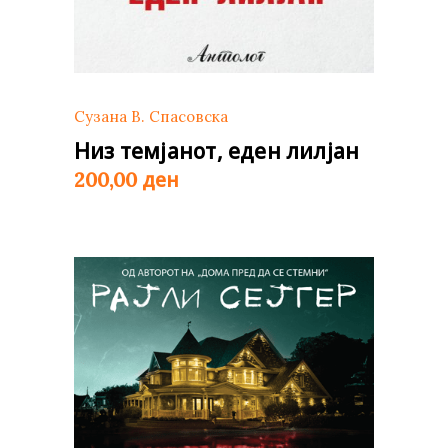
Сузана В. Спасовска
Низ темјанот, еден лилјан
ден
200,00