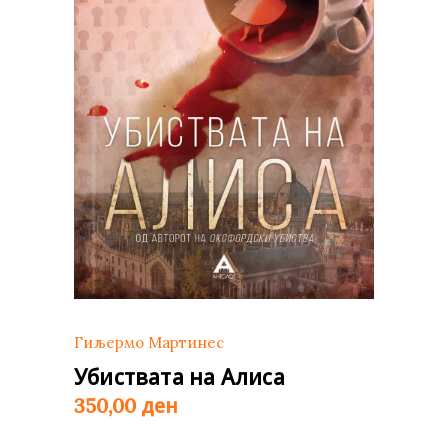
Гиљермо Мартинес
Убиствата на Алиса
ден
350,00