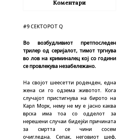
Коментари
#9 СЕКТОРОТ Q
Во возбудливиот претпоследен
трилер од серијалот, тимот тргнува
во лов на криминалец кој со години
се провлекува незабележано.
На својот шеесетти роденден, една
жена си го одзема животот. Кога
случајот пристигнува на бирото на
Карл Морк, нему не му е јасно каква
врска има тоа со одделот за
нерешени случаи бидејќи причината
за смртта се чини сосем
очигледна. Сепак, неговиот шеф,