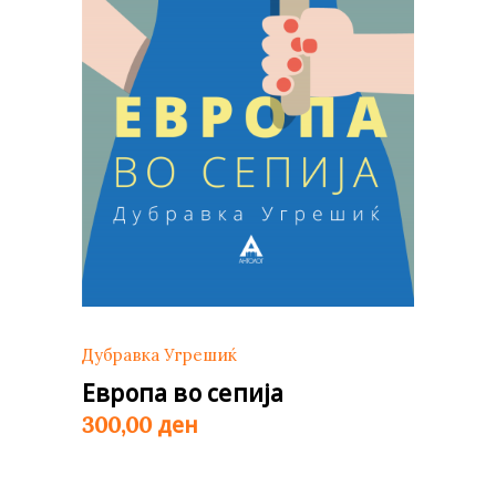
Дубравка Угрешиќ
Европа во сепија
ден
300,00