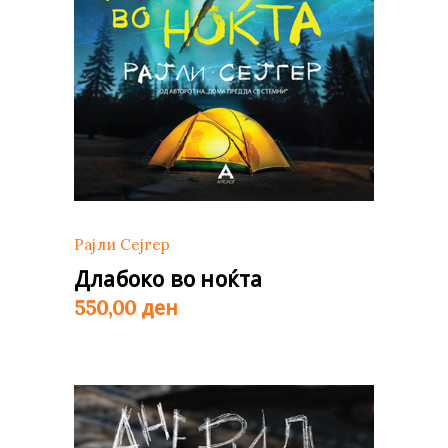
Рајли Сејгер
Длабоко во ноќта
ден
550,00