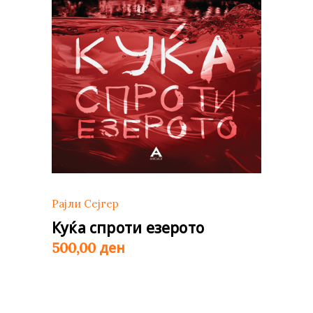
Рајли Сејгер
Куќа спроти езерото
ден
500,00