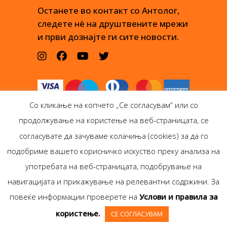
Останете во контакт со Антолог,
следете нè на друштвените мрежи
и први дознајте ги сите новости.
Со кликање на копчето „Се согласувам“ или со
продолжување на користење на веб-страницата, се
согласувате да зачуваме колачиња (cookies) за да го
подобриме вашето корисничко искуство преку анализа на
Антолог Боокс дооел
употребата на веб-страницата, подобрување на
Ѓорѓи Пулевски 29-лок.
навигацијата и прикажување на релевантни содржини. За
1, Скопје
повеќе информации проверете на
Услови и правила за
Copyright © Antolog
користење.
СЕ СОГЛАСУВАМ
Books 1999-2020