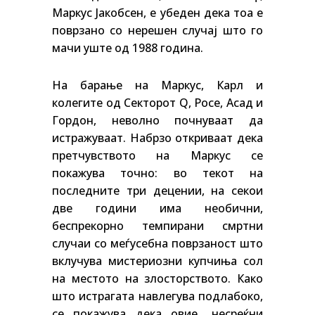
Маркус Јакобсен, е убеден дека тоа е
поврзано со нерешен случај што го
мачи уште од 1988 година.
На барање на Маркус, Карл и
колегите од Секторот Q, Росе, Асад и
Гордон, неволно почнуваат да
истражуваат. Набрзо откриваат дека
претчувството на Маркус се
покажува точно: во текот на
последните три децении, на секои
две години има необични,
беспрекорно темпирани смртни
случаи со меѓусебна поврзаност што
вклучува мистериозни купчиња сол
на местото на злосторството. Како
што истрагата навлегува подлабоко,
се покажува дека овие „несреќни