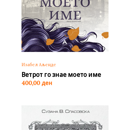
Изабел Аљенде
Ветрот го знае моето име
ден
400,00