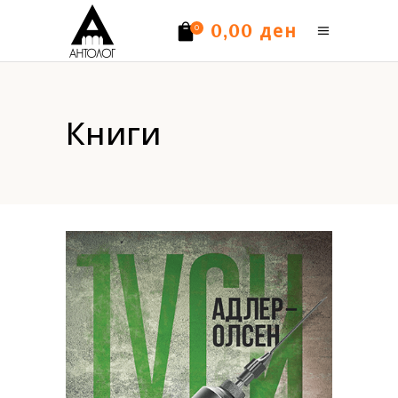
ден
0,00
0
Нема производи.
Книги