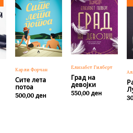
Елизабет Гилберт
Карли Форчан
Ал
Град на
Сите лета
Р
девојки
потоа
Л
ден
550,00
ден
500,00
3