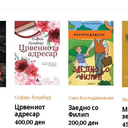
РАСПРОДАДЕНО
Софија Лундберј
Саво Костадиновски
Пе
Црвениот
Заедно со
М
адресар
Филип
з
ден
400,00
ден
200,00
4