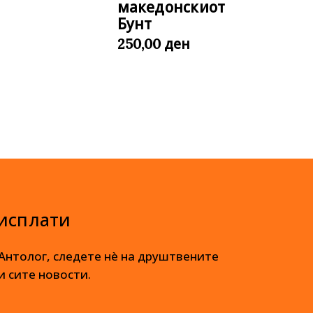
македонскиот
Бунт
ден
250,00
 исплати
 Антолог, следете нè на друштвените
и сите новости.