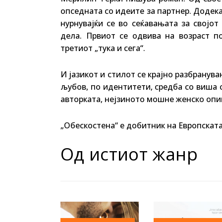
опседната со идеите за партнер. Додека
нурнувајќи се во сеќавањата за својо
дела. Првиот се одвива на возраст п
третиот „тука и сега“.
И јазикот и стилот се крајно разбранув
љубов, по идентитети, средба со виша с
авторката, нејзиното мошне женско опи
„Обескостена“ е добитник на Европската
Од истиот жанр