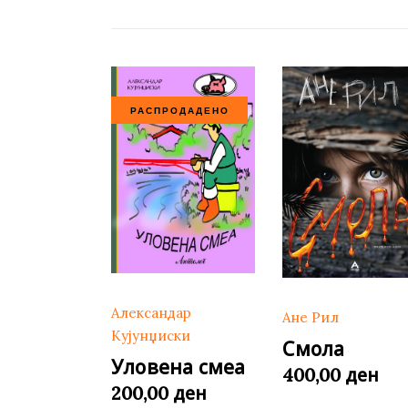
РАСПРОДАДЕНО
Александар
Ане Рил
Кујунџиски
Смола
Уловена смеа
ден
400,00
ден
200,00