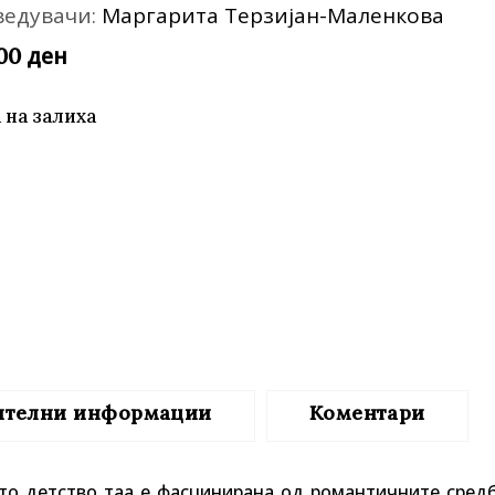
ведувачи:
Маргарита Терзијан-Маленкова
те нефикција
ден
,00
 на залиха
ителни информации
Коментари
то детство таа е фасцинирана од романтичните средб