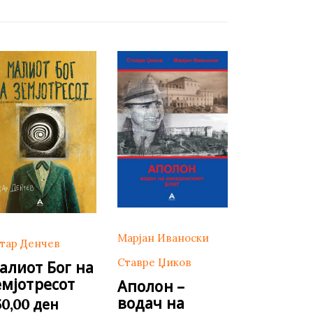
Марјан Иваноски
тар Денчев
Ставре Џиков
алиот Бог на
емјотресот
Аполон –
водач на
ден
50,00