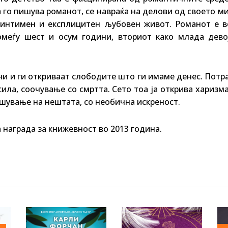
 го пишува романот, се навраќа на делови од своето м
т интимен и експлицитен љубовен живот. Романот е в
омеѓу шест и осум години, вториот како млада девој
ани и ги откриваат слободите што ги имаме денес. Потр
ила, соочување со смртта. Сето тоа ја открива харизм
шување на нештата, со необична искреност.
 награда за книжевност во 2013 година.