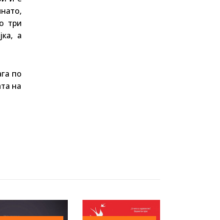
инато,
о три
ка, а
ага по
ата на