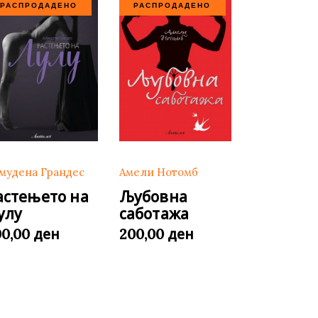
РАСПРОДАДЕНО
РАСПРОДАДЕНО
Амели Нотомб
мудена Грандес
Љубовна
астењето на
саботажа
улу
ден
ден
200,00
00,00