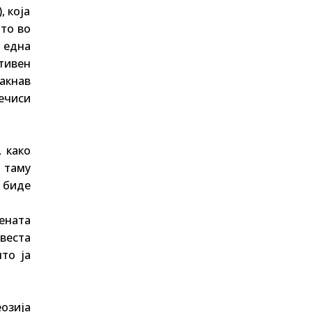
, која
ото во
 една
тивен
акнав
ечиси
 како
, таму
 биде
ената
свеста
то ја
озија