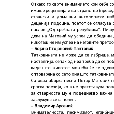
Откако го сврте вниманието кон себе со
имаше рецепција и во странство (преведе
странски и домашни антологиски изб
деценија подоцна, поетот се огласува 
наслов „Од среќната република“. Пишу
дека на Матовиќ му успеа да обедини 
никогаш не им успеа на неговите претх
– Бојана Стојановиќ-Пантовиќ
Татковината не може да се избрише, ма
носталгија, сепак од неа треба да се по
каде што животот можеби ќе се одвив
оптоварена со сето она што татковинат
Со оваа збирка песни Петар Матовиќ п
српска поезија, која не претставува по
за стварноста му е подеднакво важна 
заслужува сета почит.
– Владимир Арсениќ
Внимателноста, песимизмот, егзибиц