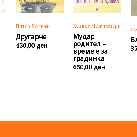
Хедвиг Монтгомери
Питер Колвајк
Те
Мудар
Другарче
Б
родител –
ден
450,00
3
време е за
градинка
ден
650,00