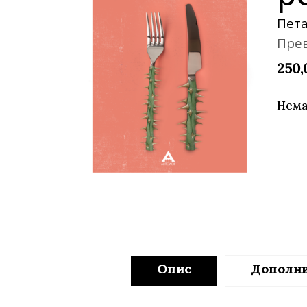
Young adult
Си
Пет
Сите фикција
Пре
250
Нема
Опис
Дополн