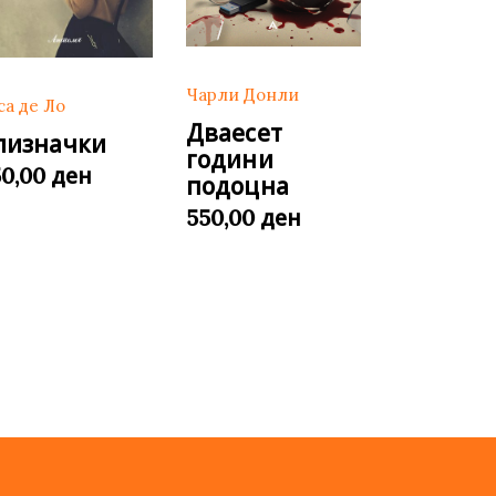
Чарли Донли
са де Ло
Дваесет
лизначки
години
ден
50,00
подоцна
ден
550,00