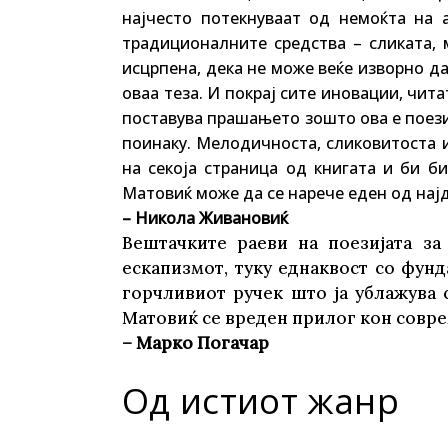
најчесто потекнуваат од немоќта на 
традиционалните средства – сликата, 
исцрпена, дека не може веќе изворно да
оваа теза. И покрај сите иновации, чита
поставува прашањето зошто ова е поезија
поинаку. Мелодичноста, сликовитоста и
на секоја страница од книгата и би би
Матовиќ може да се нарече еден од најд
– Никола Живановиќ
Вештачките раеви на поезијата за
ескапизмот, туку еднаквост со фун
горчливиот ручек што ја ублажува 
Матовиќ се вреден прилог кон совре
– Марко Погачар
Од истиот жанр