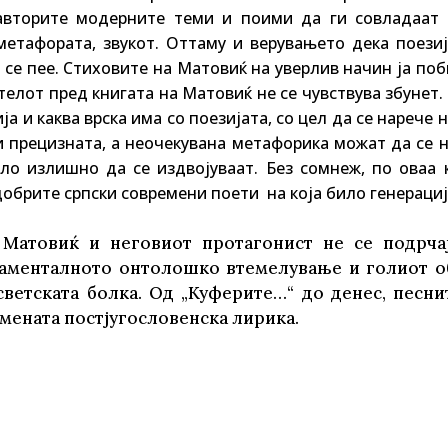
авторите модерните теми и поими да ги совладаат 
метафората, звукот. Оттаму и верувањето дека поезиј
 се пее. Стиховите на Матовиќ на уверлив начин ја по
телот пред книгата на Матовиќ не се чувствува збунет.
 и каква врска има со поезијата, со цел да се нарече 
 прецизната, а неочекувана метафорика можат да се н
ло излишно да се издвојуваат. Без сомнеж, по оваа к
обрите српски современи поети на која било генерациј
 Матовиќ и неговиот протагонист не се подрча
даменталното онтолошко втемелување и голиот о
светската болка. Од „Куферите…“ до денес, песни
мената постјугословенска лирика.