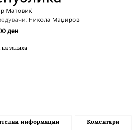
те нефикција
ар Матовиќ
ведувачи:
Никола Маџиров
ден
,00
 на залиха
ителни информации
Коментари