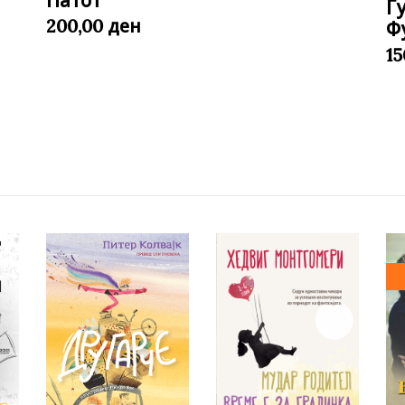
Патот
Г
ден
200,00
Ф
1