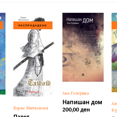
РАСПРОДАДЕНО
Ана Голејшка
Напишан дом
Ал
Борис Митковски
ден
200,00
Ку