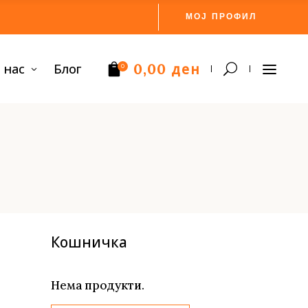
МОЈ ПРОФИЛ
ден
 нас
Блог
0,00
0
Нема производи.
Кошничка
Нема продукти.