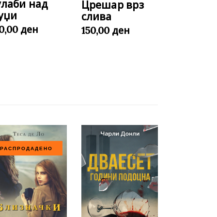
улаби над
Црешар врз
уџи
слива
ден
50,00
ден
150,00
РАСПРОДАДЕНО