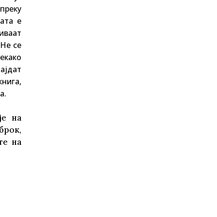
преку
ата е
биваат
 Не се
некако
ајдат
нига,
а.
је на
брок,
те на