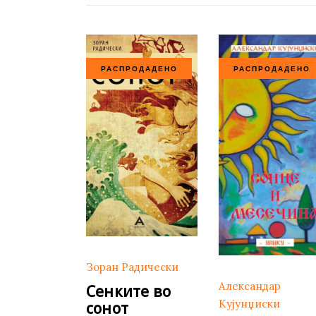
РАСПРОДАДЕНО
РАСПРОДАДЕНО
Зоран Радически
Александар
Сенките во
Кујунџиски
сонот