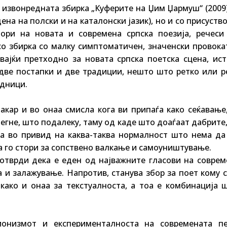
 извонредната збирка „Куферите на Џим Џармуш“ (2009)
на на полски и на каталонски јазик), но и со присуств
ори на новата и современа српска поезија, речеси
со збирка со малку симптоматичен, значенски провока
вајќи претходно за новата српска поетска сцена, ист
две постапки и две традиции, нешто што ретко или р
одници.
кар и во онаа смисла кога ви припаѓа како сеќавање,
бегне, што подалеку, таму од каде што доаѓаат дабрите
а во привид на каква-таква нормалност што нема да
а го стори за сопствено валкање и самоуништување.
отврди дека е еден од најважните гласови на соврем
за и залажување. Напротив, станува збор за поет кому 
како и онаа за текстуалноста, а тоа е комбинација ш
ионизмот и експерименталноста на современата пе