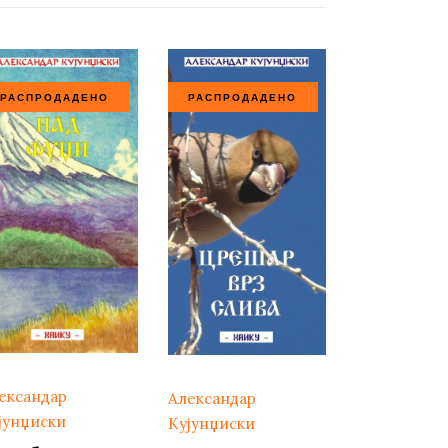
РАСПРОДАДЕНО
РАСПРОДАДЕНО
ександар
Александар
јунџиски
Кујунџиски