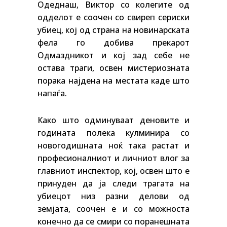
Одеднаш, Виктор со колегите од
одделот е соочен со свиреп сериски
убиец, кој од страна на новинарската
фела го добива прекарот
Одмаздникот и кој зад себе не
остава траги, освен мистериозната
порака најдена на местата каде што
напаѓа.
Како што одминуваат деновите и
годината полека кулминира со
новогодишната ноќ така растат и
професионалниот и личниот влог за
главниот инспектор, кој, освен што е
принуден да ја следи трагата на
убиецот низ разни делови од
земјата, соочен е и со можноста
конечно да се смири со поранешната