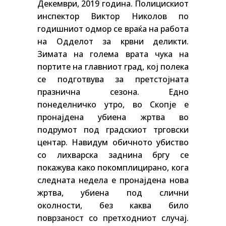
Декември, 2019 година. Полицискиот
инспектор Виктор Николов по
годишниот одмор се враќа на работа
на Одделот за крвни деликти.
Зимата на голема врата чука на
портите на главниот град, кој полека
се подготвува за претстојната
празнична сезона.
Едно
понеделничко утро, во Скопје е
пронајдена убиена жртва во
подрумот под градскиот трговски
центар. Навидум обичното убиство
со лихварска заднина бргу се
покажува како покомплицирано, кога
следната недела е пронајдена нова
жртва, убиена под слични
околности, без каква било
поврзаност со претходниот случај.