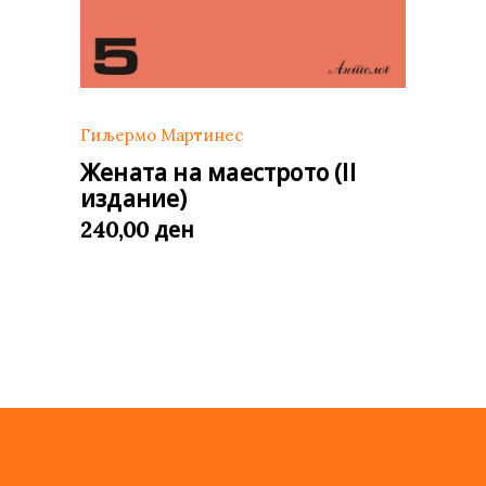
Гиљермо Мартинес
Жената на маестрото (II
издание)
ден
240,00