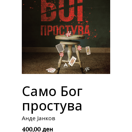
Само Бог
простува
Анде Јанков
ден
400,00