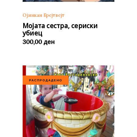
Ојинкан Брејтвејт
Мојата сестра, сериски
убиец
ден
300,00
РАСПРОДАДЕНО