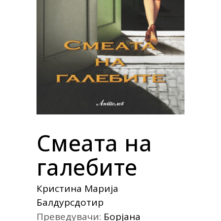
Смеата на
галебите
Кристина Марија
Балдурсдотир
Преведувачи:
Борјана