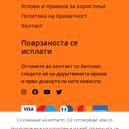
Услови и правила за користење
Политика на приватност
Контакт
Поврзаноста се
исплати
Останете во контакт со Антолог,
следете нè на друштвените мрежи
и први дознајте ги сите новости.
Со кликање на копчето „Се согласувам“ или со
продолжување на користење на веб-страницата, се