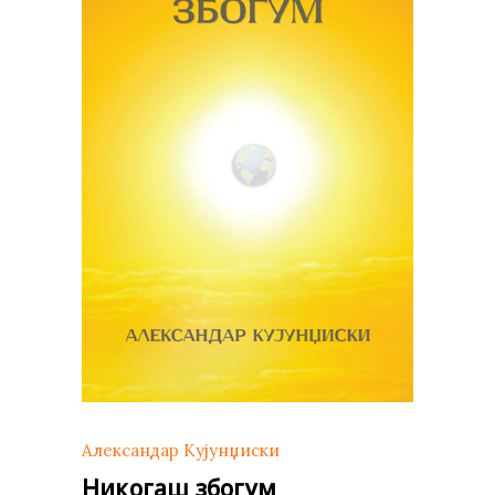
Александар Кујунџиски
Никогаш збогум