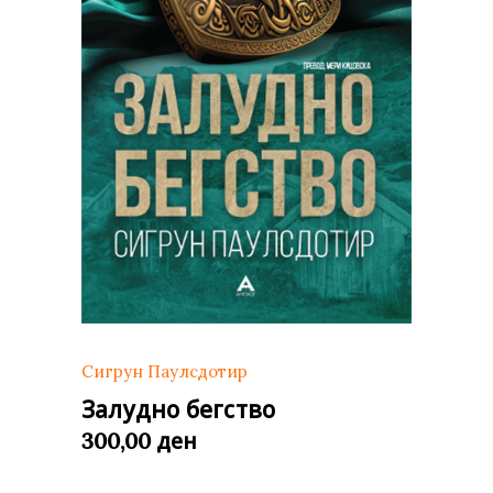
Сигрун Паулсдотир
Залудно бегство
ден
300,00