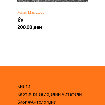
Мане Манушев
Ќе
ден
200,00
Книги
Картичка за лојални читатели
Блог #Антологџии