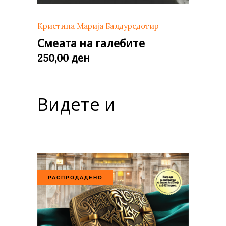
Кристина Марија Балдурсдотир
Смеата на галебите
ден
250,00
Видете и
РАСПРОДАДЕНО