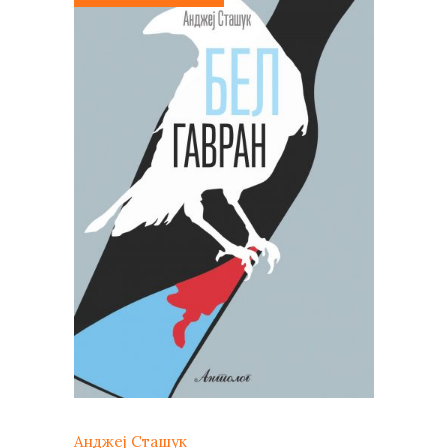
Анджеј Сташук