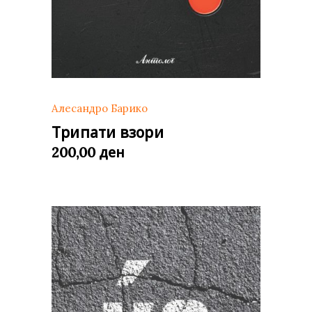
Алесандро Барико
Трипати взори
ден
200,00