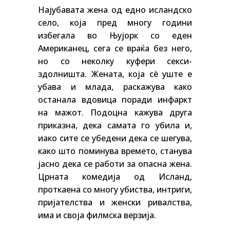
Најубавата жена од едно исландско
село, која пред многу години
избегала во Њујорк со еден
Американец, сега се враќа без него,
но со неколку куфери секси-
здолништа. Жената, која сè уште е
убава и млада, раскажува како
останала вдовица поради инфаркт
на мажот. Подоцна кажува друга
приказна, дека самата го убила и,
иако сите се убедени дека се шегува,
како што поминува времето, станува
јасно дека се работи за опасна жена.
Црната комедија од Исланд,
проткаена со многу убиства, интриги,
пријателства и женски ривалства,
има и своја филмска верзија.