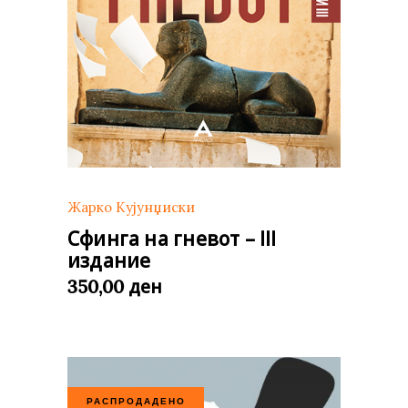
Жарко Кујунџиски
Сфинга на гневот – III
издание
ден
350,00
РАСПРОДАДЕНО