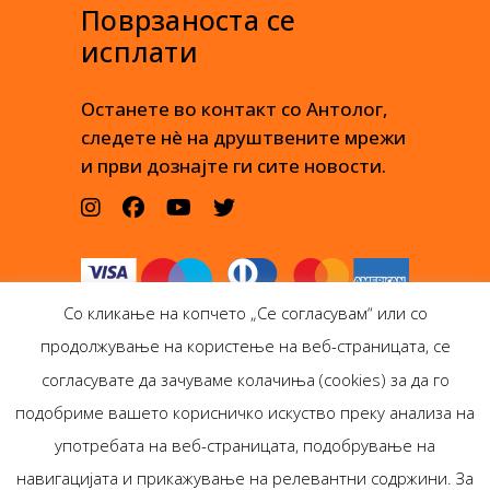
Поврзаноста се
исплати
Останете во контакт со Антолог,
следете нè на друштвените мрежи
и први дознајте ги сите новости.
Со кликање на копчето „Се согласувам“ или со
продолжување на користење на веб-страницата, се
согласувате да зачуваме колачиња (cookies) за да го
подобриме вашето корисничко искуство преку анализа на
Антолог Боокс дооел
употребата на веб-страницата, подобрување на
Ѓорѓи Пулевски 29-лок.
навигацијата и прикажување на релевантни содржини. За