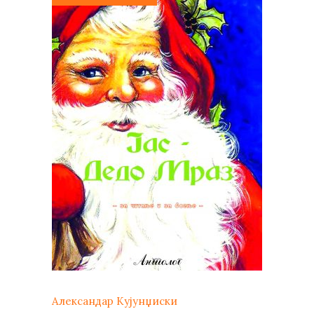
Александар Кујунџиски