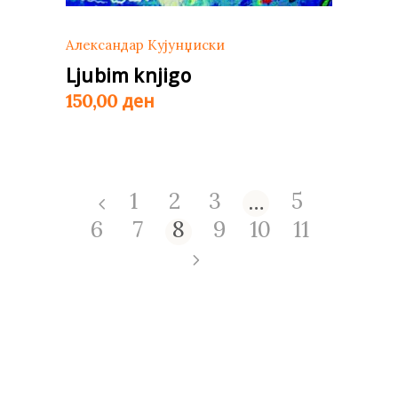
Александар Кујунџиски
Ljubim knjigo
ден
150,00
…
1
2
3
5
6
7
8
9
10
11