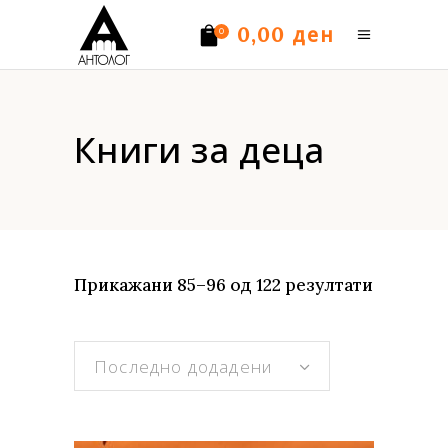
ден
0,00
0
Нема производи.
Книги за деца
Sorted
Прикажани 85–96 од 122 резултати
by
Последно додадени
latest