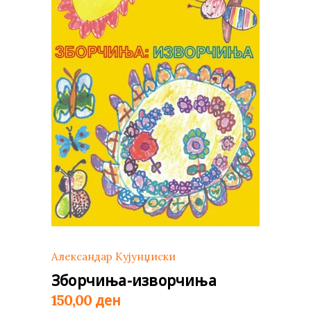
Александар Кујунџиски
Зборчиња-изворчиња
ден
150,00