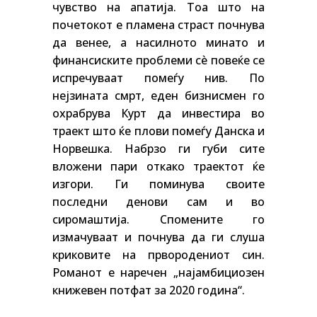
чувство на апатија. Тоа што на
почетокот е пламена страст почнува
да венее, а насилното минато и
финансиските проблеми сѐ повеќе се
испречуваат помеѓу нив. По
нејзината смрт, еден бизнисмен го
охрабрува Курт да инвестира во
траект што ќе плови помеѓу Данска и
Норвешка. Набрзо ги губи сите
вложени пари откако траектот ќе
изгори. Ги поминува своите
последни денови сам и во
сиромаштија. Спомените го
измачуваат и почнува да ги слуша
криковите на првородениот син.
Романот е наречен „најамбициозен
книжевен потфат за 2020 година“.