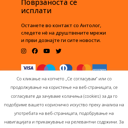
Поврзаноста се
исплати
Останете во контакт со Антолог,
следете нè на друштвените мрежи
и први дознајте ги сите новости.
Со кликање на копчето „Се согласувам“ или со
продолжување на користење на веб-страницата, се
согласувате да зачуваме колачиња (cookies) за да го
подобриме вашето корисничко искуство преку анализа на
Антолог Боокс дооел
употребата на веб-страницата, подобрување на
Ѓорѓи Пулевски 29-лок.
навигацијата и прикажување на релевантни содржини. За
1, Скопје