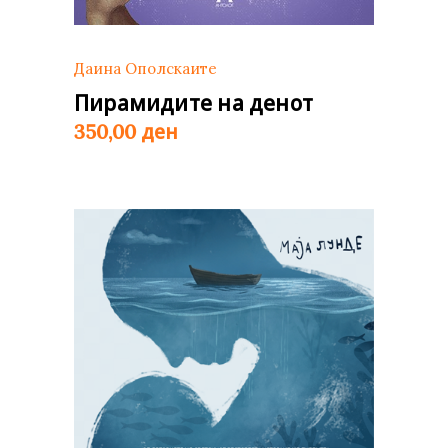
Даина Ополскаите
Пирамидите на денот
ден
350,00