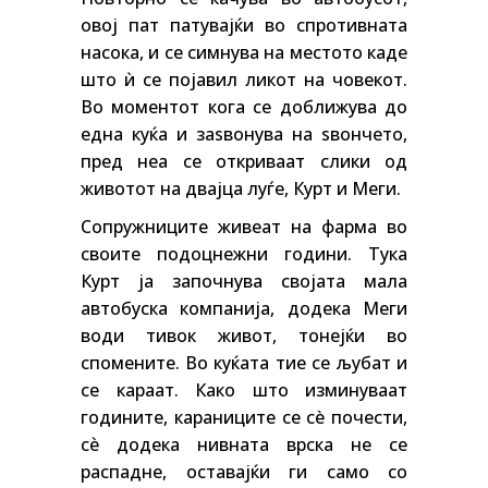
овој пат патувајќи во спротивната
насока, и се симнува на местото каде
што ѝ се појавил ликот на човекот.
Во моментот кога се доближува до
една куќа и заѕвонува на ѕвончето,
пред неа се откриваат слики од
животот на двајца луѓе, Курт и Меги.
Сопружниците живеат на фарма во
своите подоцнежни години. Тука
Курт ја започнува својата мала
автобуска компанија, додека Меги
води тивок живот, тонејќи во
спомените. Во куќата тие се љубат и
се караат. Како што изминуваат
годините, караниците се сè почести,
сѐ додека нивната врска не се
распадне, оставајќи ги само со