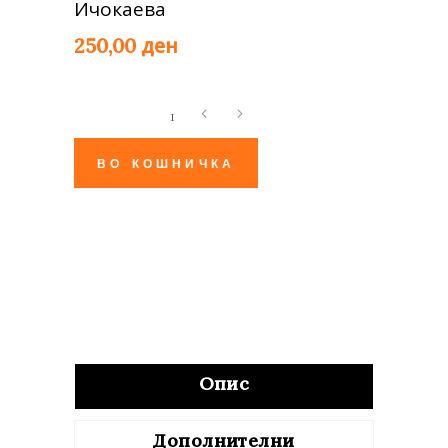
Ичокаева
ден
250,00
Болка
во
џебот
ВО КОШНИЧКА
quantity
Опис
Дополнителни