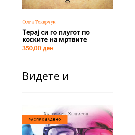
Олга Токарчук
Терај си го плугот по
коските на мртвите
ден
350,00
Видете и
РАСПРОДАДЕНО