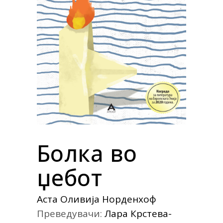
Болка во
џебот
Аста Оливија Норденхоф
Преведувачи:
Лара Крстева-