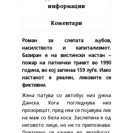
информации
Коментари
Роман за слепата љубов,
насилството и капитализмот
.
Базиран е на вистински настан –
пожар на патнички траект во 1990
година, во кој загинаа 159 луѓе. Иако
настанот е реален, ликовите се
фиктивни.
Жена патува со автобус низ јужна
Данска. Кога погледнува низ
прозорецот, пред неа се појавува лик
на маж со бела коса. Заслепена е од
неговото лице, но не го препознава.
Повторно се качува во автобусот,