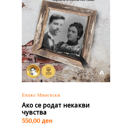
Блаже Миневски
Ако се родат некакви
чувства
ден
550,00