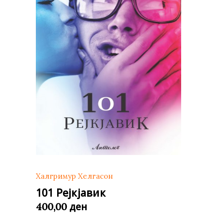
Халгримур Хелгасон
101 Рејкјавик
ден
400,00