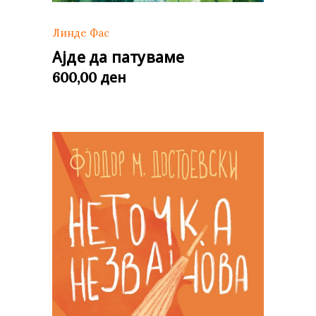
Линде Фас
Ајде да патуваме
ден
600,00