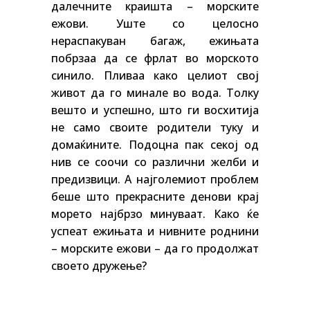
далечните краишта – морските
ежови.
Уште со целосно
нераспакуван багаж, ежињата
побрзаа да се фрлат во морското
синило. Пливаа како целиот свој
живот да го минале во вода. Толку
вешто и успешно, што ги восхитија
не само своите родители туку и
домаќините.
Подоцна пак секој од
нив се соочи со различни желби и
предизвици. А најголемиот проблем
беше што прекрасните денови крај
морето најбрзо минуваат. Како ќе
успеат ежињата и нивните роднини
– морските ежови – да го продолжат
своето дружење?