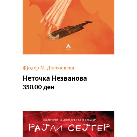
Фјодор М. Достоевски
Неточка Незванова
ден
350,00