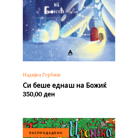
Надијка Гербиш
Си беше еднаш на Божиќ
ден
350,00
РАСПРОДАДЕНО