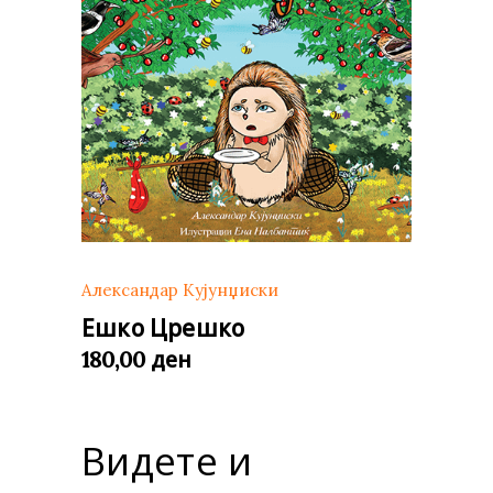
Александар Кујунџиски
Ешко Црешко
ден
180,00
Видете и