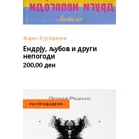
Жарко Кујунџиски
Ендрју, љубов и други
непогоди
ден
200,00
РАСПРОДАДЕНО