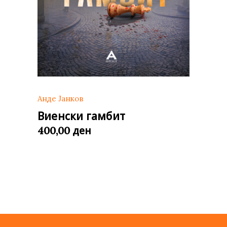
Анде Јанков
Виенски гамбит
ден
400,00