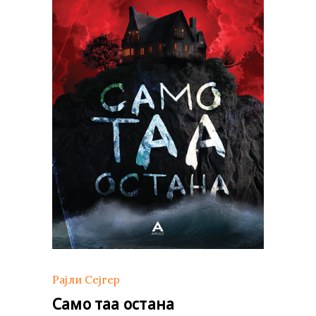
Рајли Сејгер
Само таа остана