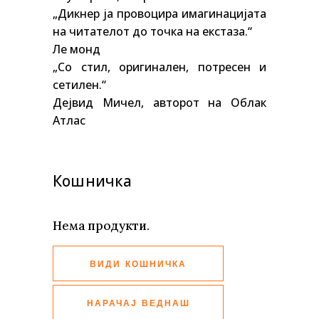
„Дикнер ја провоцира имагинацијата
на читателот до точка на екстаза.“
Ле монд
„Со стил, оригинален, потресен и
сетилен.“
Дејвид Мичел, авторот на Облак
Атлас
Кошничка
Нема продукти.
ВИДИ КОШНИЧКА
НАРАЧАЈ ВЕДНАШ