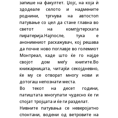
запише на факултет. Џојс, на која ѝ
здодеале селото и надмените
роднини, тргнува на автостоп
патување со цел да стане главна во
светот на компјутерската
пиратерија.Најпосле, тука е
анонимниот раскажувач, кој решава
да почне ново поглавје во големиот
Монтреал, каде што ќе го најде
својот дом меѓу книгите.Во
книжарницата, читајќи секојдневно,
ќе му се отворат многу нови и
дотогаш непознати места.
Во текот на десет години,
патиштата многупати чудесно ќе ги
спојат тројцата и ќе ги разделат.
Нивните патувања се неверојатно
спонтани, водени од ветровите на