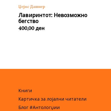
Џејмс Дашнер
Лавиринтот: Невозможно
бегство
ден
400,00
Книги
Картичка за лојални читатели
Блог #Антологџии