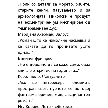
„Полн со детали за морето, рибите,
старите книги, патувањето и за
археологијата, Николски е продукт
на ексцентричен ум инспириран од
темпераментен дух.“
Маријана Акерман, Валрус
„Роман што ќе измолкне насмевка и
ќе сакате да го прочитате уште
еднаш.“
Винипег фри прес
„Не е доволно да се каже само: оваа
книга е откритие на годината…“
Керол Бело, Л’актуалите
„Ако ве интересира големиот,
простран свет, нурнете се во овој
фантазмагоричен, жив, фасцинантен
роман .“
Игу Кориво, Летр квебекоизе