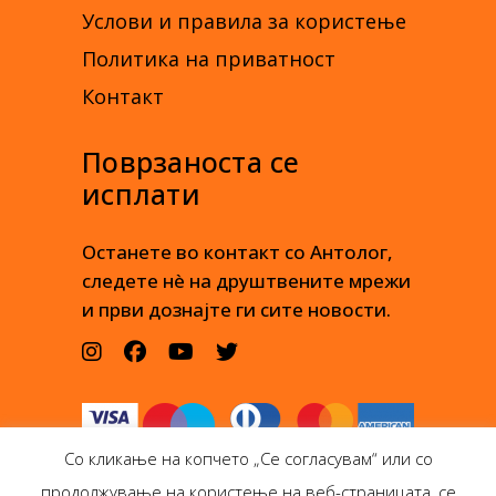
Услови и правила за користење
Политика на приватност
Контакт
Поврзаноста се
исплати
Останете во контакт со Антолог,
следете нè на друштвените мрежи
и први дознајте ги сите новости.
Со кликање на копчето „Се согласувам“ или со
продолжување на користење на веб-страницата, се