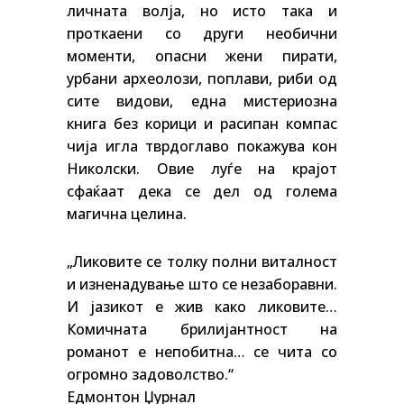
личната волја, но исто така и
проткаени со други необични
моменти, опасни жени пирати,
урбани археолози, поплави, риби од
сите видови, една мистериозна
книга без корици и расипан компас
чија игла тврдоглаво покажува кон
Николски. Овие луѓе на крајот
сфаќаат дека се дел од голема
магична целина.
„Ликовите се толку полни виталност
и изненадување што се незаборавни.
И јазикот е жив како ликовите…
Комичната брилијантност на
романот е непобитна… се чита со
огромно задоволство.“
Едмонтон Џурнал