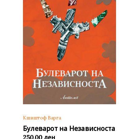
Кшиштоф Варга
Булеварот на Независноста
ден
250,00