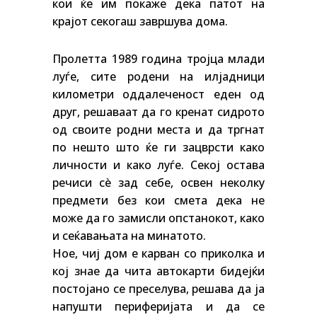
кои ќе им покаже дека патот на
крајот секогаш завршува дома.
Пролетта 1989 година тројца млади
луѓе, сите родени на илјадници
километри оддалеченост еден од
друг, решаваат да го кренат сидрото
од своите родни места и да тргнат
по нешто што ќе ги зацврсти како
личности и како луѓе. Секој остава
речиси сè зад себе, освен неколку
предмети без кои смета дека не
може да го замисли опстанокот, како
и сеќавањата на минатото.
Ное, чиј дом е карван со приколка и
кој знае да чита автокарти бидејќи
постојано се преселува, решава да ја
напушти периферијата и да се