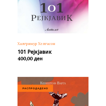
Халгримур Хелгасон
101 Рејкјавик
ден
400,00
РАСПРОДАДЕНО