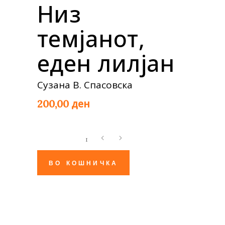
Низ
темјанот,
еден лилјан
Сузана В. Спасовска
ден
200,00
Низ
темјанот,
еден
ВО КОШНИЧКА
лилјан
quantity