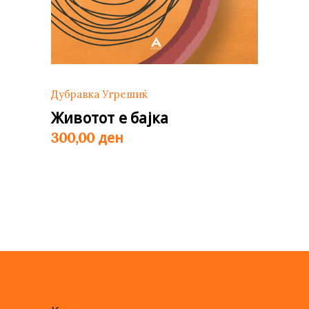
Дубравка Угрешиќ
Животот е бајка
ден
300,00