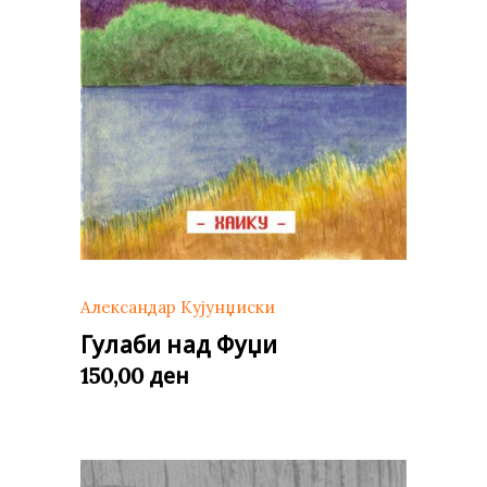
Александар Кујунџиски
Гулаби над Фуџи
ден
150,00