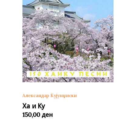
Александар Кујунџиски
Ха и Ку
ден
150,00