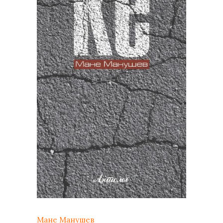
Мане Манушев