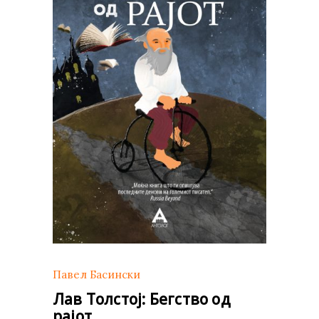
Павел Басински
Лав Толстој: Бегство од
рајот