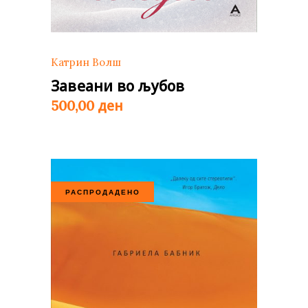
Катрин Волш
Завеани во љубов
ден
500,00
РАСПРОДАДЕНО