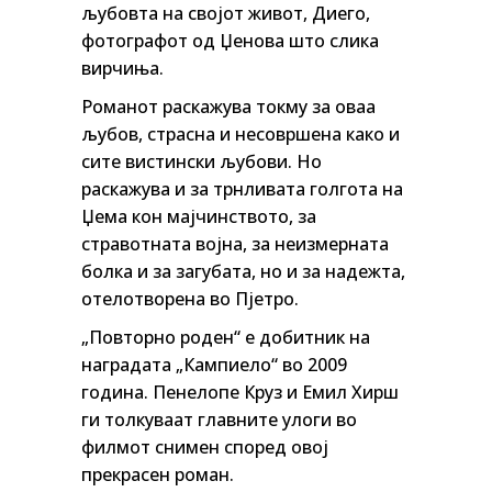
љубовта на својот живот, Диего,
фотографот од Џенова што слика
вирчиња.
Романот раскажува токму за оваа
љубов, страсна и несовршена како и
сите вистински љубови. Но
раскажува и за трнливата голгота на
Џема кон мајчинството, за
стравотната војна, за неизмерната
болка и за загубата, но и за надежта,
отелотворена во Пјетро.
„Повторно роден“ е добитник на
наградата „Кампиело“ во 2009
година. Пенелопе Круз и Емил Хирш
ги толкуваат главните улоги во
филмот снимен според овој
прекрасен роман.