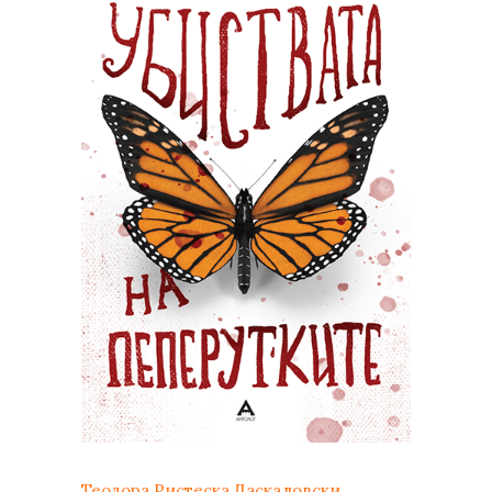
Теодора Ристеска Даскаловски