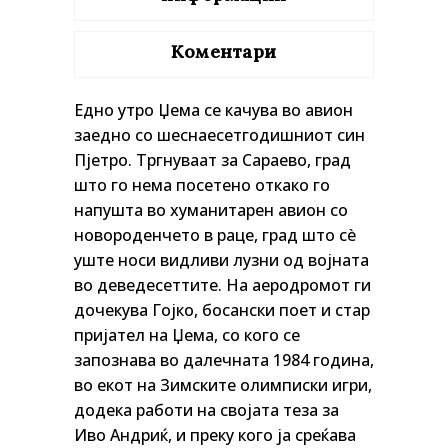
Коментари
Едно утро Џема се качува во авион
заедно со шеснаесетгодишниот син
Пјетро. Тргнуваат за Сараево, град
што го нема посетено откако го
напушта во хуманитарен авион со
новороденчето в раце, град што сè
уште носи видливи лузни од војната
во деведесеттите. На аеродромот ги
дочекува Гојко, босански поет и стар
пријател на Џема, со кого се
запознава во далечната 1984 година,
во екот на Зимските олимписки игри,
додека работи на својата теза за
Иво Андриќ, и преку кого ја среќава