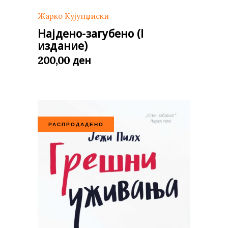
Жарко Кујунџиски
Најдено-загубено (I
издание)
ден
200,00
РАСПРОДАДЕНО