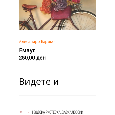
Алесандро Барико
Емаус
ден
250,00
Видете и