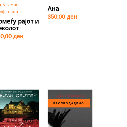
н Калман
Ана
ефансон
ден
350,00
омеѓу рајот и
еколот
ден
50,00
РАСПРОДАДЕНО