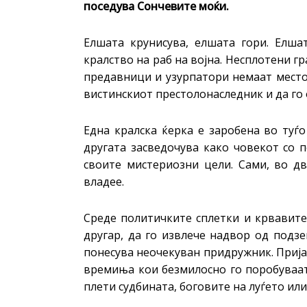
поседува Сончевите моќи.
Елшата крунисува, елшата гори. Елша
кралство на раб на војна. Несплотени гр
предавници и узурпатори немаат место 
вистинскиот престолонаследник и да го 
Една кралска ќерка е заробена во туѓо
другата засведочува како човекот со п
своите мистериозни цели. Сами, во дв
владее.
Среде политичките сплетки и крвавите 
другар, да го извлече надвор од подзе
понесува неочекуван придружник. Прија
времиња кои безмилосно го поробуваат 
плети судбината, боговите на луѓето ил