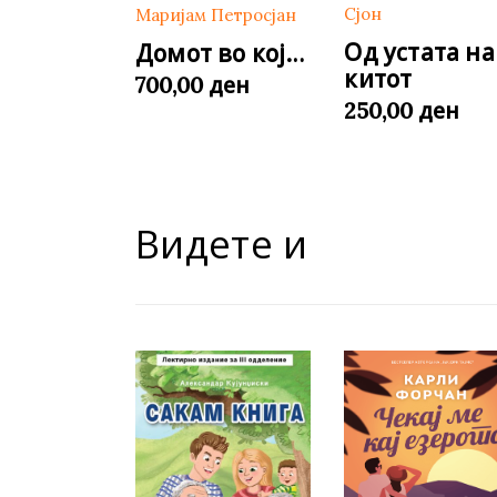
Сјон
Маријам Петросјан
Од устата на
Домот во кој…
китот
ден
700,00
ден
250,00
Видете и