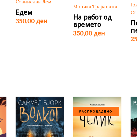
Станислав Лем
Јо
Моника Трајковска
Едем
Ст
На работ од
ден
350,00
П
времето
п
ден
350,00
2
РАСПРОДАДЕНО