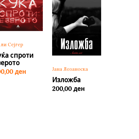
јли Сејгер
уќа спроти
зерото
Јана Лозаноска
ден
00,00
Изложба
ден
200,00