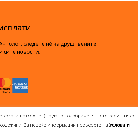
 исплати
 Антолог, следете нè на друштвените
и сите новости.
е колачиња (cookies) за да го подобриме вашето корисничко
и содржини. За повеќе информации проверете на
Услови и
опје