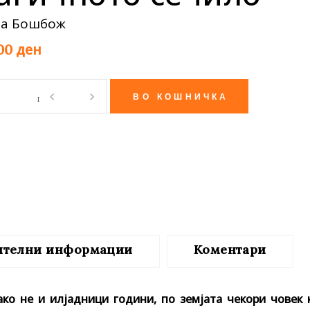
те нефикција
на Бошбож
ден
,00
ВО КОШНИЧКА
зо
чното
ло
ity
ителни информации
Коментари
ко не и илјадници години, по земјата чекори човек к