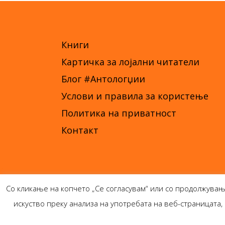
Книги
Картичка за лојални читатели
Блог #Антологџии
Услови и правила за користење
Политика на приватност
Контакт
Со кликање на копчето „Се согласувам“ или со продолжувањ
искуство преку анализа на употребата на веб-страницат
Ант