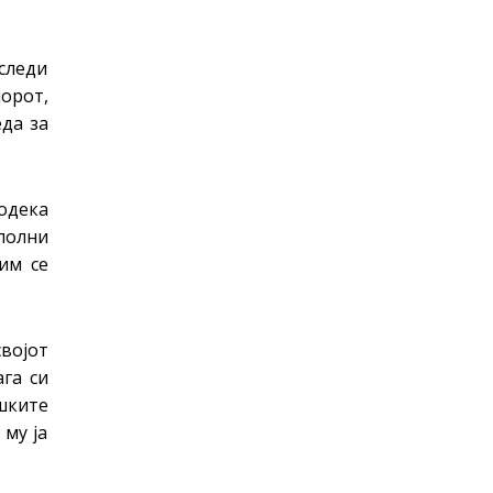
следи
порот,
еда за
одека
полни
им се
својот
ага си
ешките
 му ја