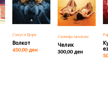
Самуел Бјорк
Ра
Силвија Авалоне
Волкот
К
Челик
е
ден
450,00
ден
300,00
5