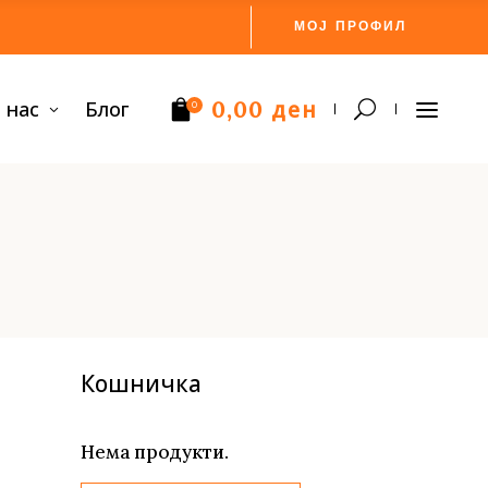
МОЈ ПРОФИЛ
ден
 нас
Блог
0,00
0
Нема производи.
Кошничка
Нема продукти.