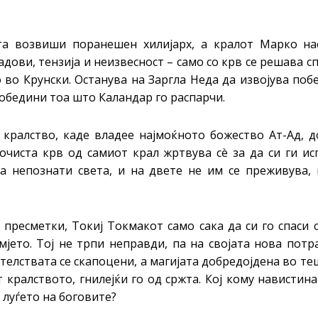
та возвиши поранешен хилијарх, а кралот Марко на
адови, тензија и неизвесност – само со крв се решава с
во Крунски. Останува на Заргла Неда да извојува поб
обедини тоа што Каландар го распарчи.
 кралство, каде владее најмоќното божество Ат-Aд, д
очиста крв од самиот крал жртвува сè за да си ги ис
а непознати света, и на двете не им се преживува, 
пресметки, Токиј Токмакот само сака да си го спаси 
мјето. Тој не трпи неправди, па на својата нова потр
телствата се скапоцени, а магијата добредојдена во т
кралството, гнилејќи го од сржта. Кој кому навистина
и луѓето на боговите?