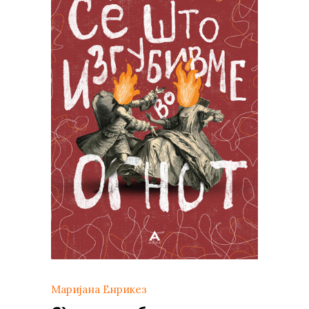
Маријана Енрикез