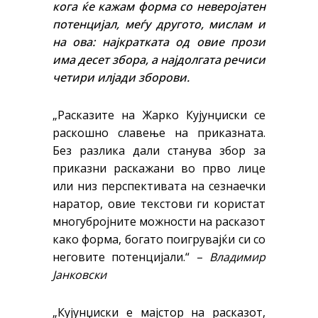
кога ќе кажам форма со неверојатен
потенцијал, меѓу другото, мислам и
на ова: најкратката од овие прози
има десет збора, а најдолгата речиси
четири илјади зборови.
„Расказите на Жарко Кујунџиски се
раскошно славење на приказната.
Без разлика дали станува збор за
приказни раскажани во прво лице
или низ перспективата на сезнаечки
наратор, овие текстови ги користат
многубројните можности на расказот
како форма, богато поигрувајќи си со
неговите потенцијали.“ –
Владимир
Јанковски
„Кујунџиски е мајстор на расказот,