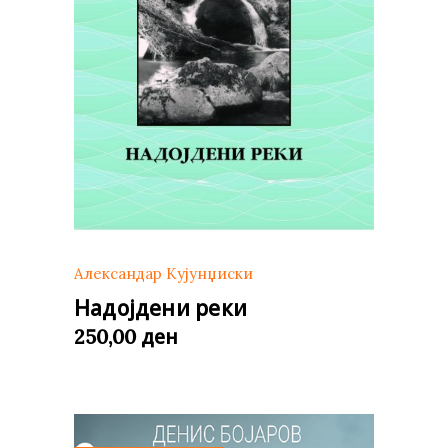
Александар Кујунџиски
Надојдени реки
ден
250,00