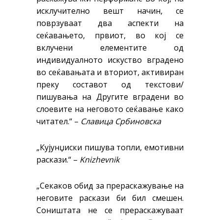
исклучително вешт начин, се
поврзуваат два аспекти на
сеќавањето, првиот, во кој се
вклучени елементите од
индивидуалното искуство вградено
во сеќавањата и вториот, активиран
преку составот од текстови/
пишувања на Другите вградени во
слоевите на неговото сеќавање како
читател.“ –
Славица Србиновска
„Кујунџиски пишува топли, емотивни
раскази.“ –
Knizhevnik
„Секаков обид за прераскажување на
неговите раскази би бил смешен.
Соништата не се прераскажуваат