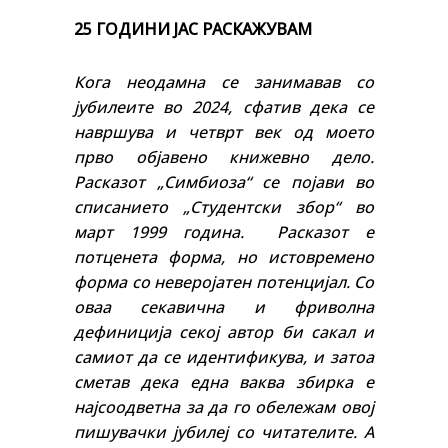
25 ГОДИНИ ЈАС РАСКАЖУВАМ
Кога неодамна се занимавав со
јубилеите во 2024, сфатив дека се
навршува и четврт век од моето
прво објавено книжевно дело.
Расказот „Симбиоза“ се појави во
списанието „Студентски збор“ во
март 1999 година. Расказот е
потценета форма, но истовремено
форма со неверојатен потенцијал. Со
оваа секавична и фриволна
дефиниција секој автор би сакал и
самиот да се идентификува, и затоа
сметав дека една ваква збирка е
најсоодветна за да го обележам овој
пишувачки јубилеј со читателите. А