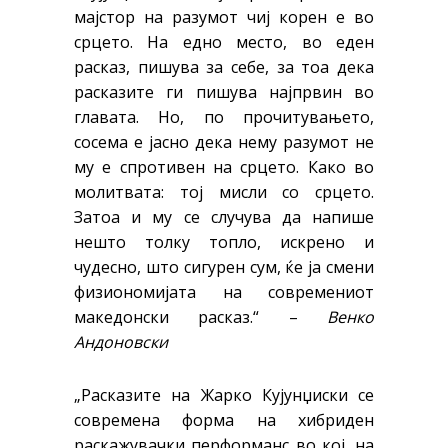
мајстор на разумот чиј корен е во
срцето. На едно место, во еден
расказ, пишува за себе, за тоа дека
расказите ги пишува најпрвин во
главата. Но, по прочитувањето,
сосема е јасно дека нему разумот не
му е спротивен на срцето. Како во
молитвата: тој мисли со срцето.
Затоа и му се случува да напише
нешто толку топло, искрено и
чудесно, што сигурен сум, ќе ја смени
физиономијата на современиот
македонски расказ.“ –
Венко
Андоновски
„Расказите на Жарко Кујунџиски се
современа форма на хибриден
раскажувачки перформанс во кој, на