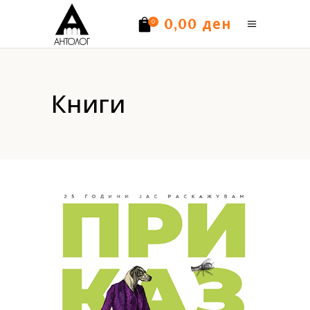
ден
0,00
0
Нема производи.
Книги