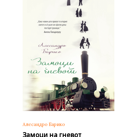
Алесандро Барико
Замоци на гневот