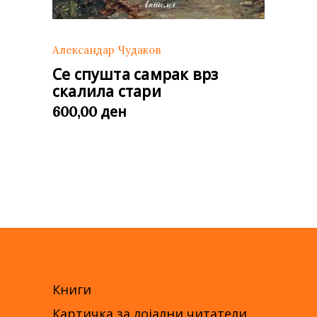
Александар Чудаков
Се спушта самрак врз
скалила стари
ден
600,00
Книги
Картичка за лојални читатели