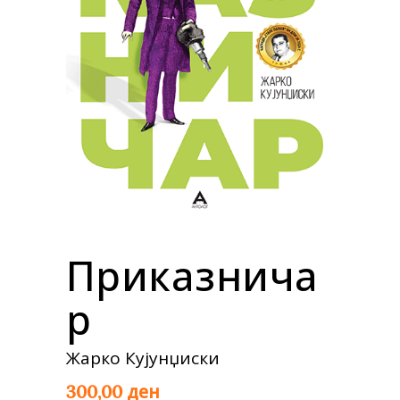
Приказнича
р
Жарко Кујунџиски
ден
300,00