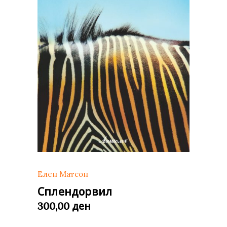
Елен Матсон
Сплендорвил
ден
300,00