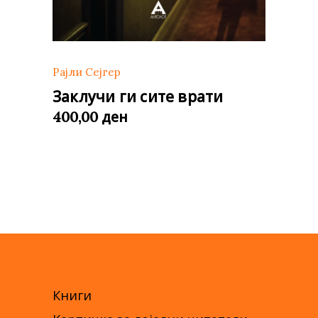
Рајли Сејгер
Заклучи ги сите врати
ден
400,00
Книги