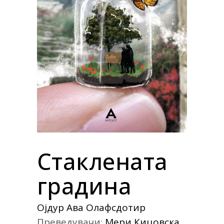
Стаклената
градина
Ојдур Ава Олафсдотир
Преведувачи:
Мери Кицовска