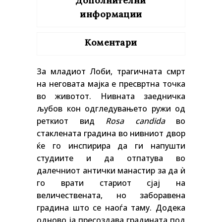
Дополнителни
информации
Коментари
За младиот Лоби, трагичната смрт
на неговата мајка е пресвртна точка
во животот. Нивната заедничка
љубов кон одгледувањето ружи од
реткиот вид
Rosa candida
во
стаклената градина во нивниот двор
ќе го инспирира да ги напушти
студиите и да отпатува во
далечниот антички манастир за да ѝ
го врати стариот сјај на
величествената, но заборавена
градина што се наоѓа таму. Додека
одново ја пресоздава градината под