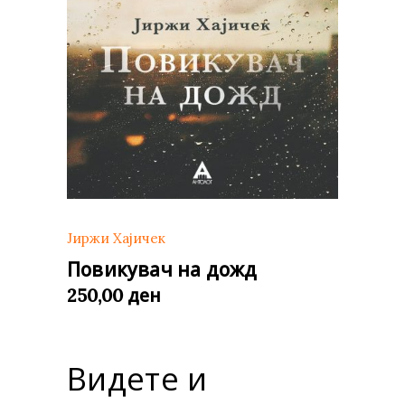
Јиржи Хајичек
Повикувач на дожд
ден
250,00
Видете и