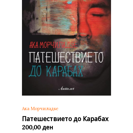
Ака Морчиладѕе
Патешествието до Карабах
ден
200,00