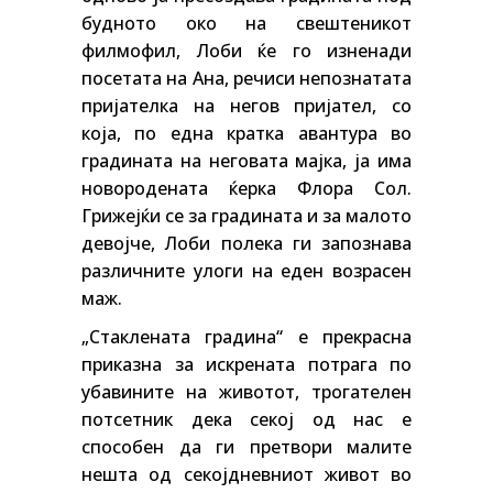
будното око на свештеникот
филмофил, Лоби ќе го изненади
посетата на Ана, речиси непознатата
пријателка на негов пријател, со
која, по една кратка авантура во
градината на неговата мајка, ја има
новородената ќерка Флора Сол.
Грижејќи се за градината и за малото
девојче, Лоби полека ги запознава
различните улоги на еден возрасен
маж.
„Стаклената градина“ е прекрасна
приказна за искрената потрага по
убавините на животот, трогателен
потсетник дека секој од нас е
способен да ги претвори малите
нешта од секојдневниот живот во