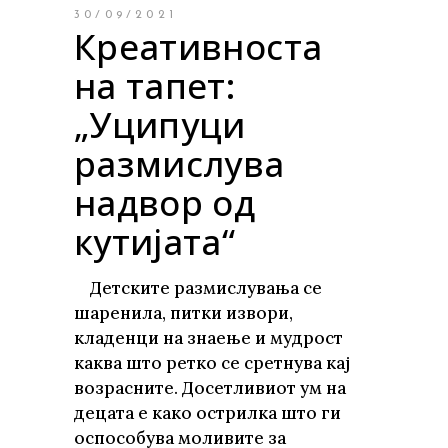
30/09/2021
Креативноста
на тапет:
„Уципуци
размислува
надвор од
кутијата“
Детските размислувања се
шаренила, питки извори,
кладенци на знаење и мудрост
каква што ретко се сретнува кај
возрасните. Досетливиот ум на
децата е како острилка што ги
оспособува моливите за