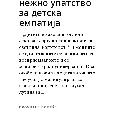
нежно упатство
за детска
емпатија
„Детето е како сончогледот,
секогаш свртено кон изворот на
светлина. Родителот. “ Емоциите
се единствените сензации што се
восприемаат исто и се
манифестираат универзално. Ова
особено важи за децата затоа што
тие учат да манипулираат со
афективниот спектар, глумат
лутина за
ПРОЧИТАЈ ПОВЕЌЕ