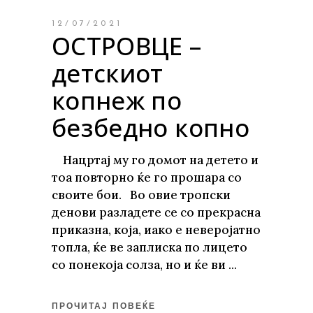
12/07/2021
ОСТРОВЦЕ –
детскиот
копнеж по
безбедно копно
Нацртај му го домот на детето и
тоа повторно ќе го прошара со
своите бои. Во овие тропски
денови разладете се со прекрасна
приказна, која, иако е неверојатно
топла, ќе ве заплиска по лицето
со понекоја солза, но и ќе ви
ПРОЧИТАЈ ПОВЕЌЕ