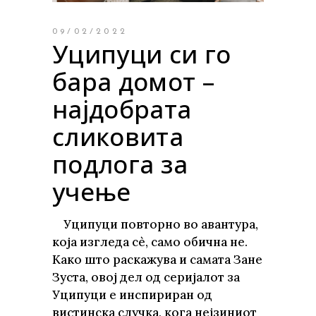
09/02/2022
Уципуци си го
бара домот –
најдобрата
сликовита
подлога за
учење
Уципуци повторно во авантура,
која изгледа сѐ, само обична не.
Како што раскажува и самата Зане
Зуста, овој дел од серијалот за
Уципуци е инспириран од
вистинска случка, кога нејзиниот