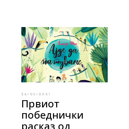
26/05/2021
Првиот
победнички
расказ од