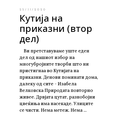
25/11/2020
Кутија на
приказни (втор
дел)
Ви претставуваме уште еден
дел од нашиот избор на
многубројните творби што ни
пристигнаа во Кутијата на
приказни. Денови поминати дома,
далеку од сите - Изабела
Велковска Природата повторно
живее. Дрвјата цутат, разнобојни
цвеќиња има насекаде. Улиците
се чисти. Нема метеж. Нема