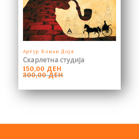
Артур Конан Дојл
Скарлетна студија
ORIGINAL
CURRENT
ДЕН
150,00
PRICE
PRICE
ДЕН
300,00
WAS:
IS:
300,00 ДЕН.
150,00 ДЕН.