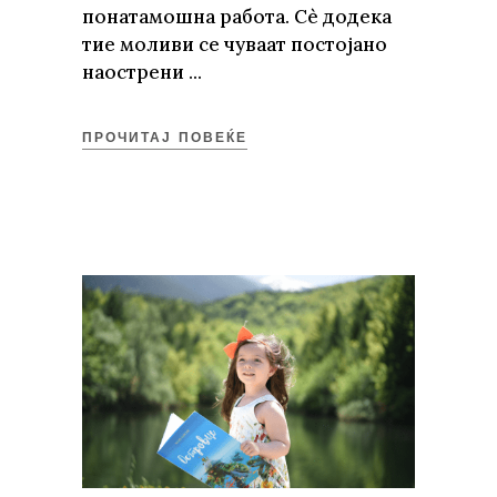
понатамошна работа. Сѐ додека
тие моливи се чуваат постојано
наострени
ПРОЧИТАЈ ПОВЕЌЕ