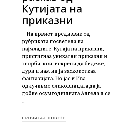
Кутијата на
приказни
На првиот предизвик од
рубриката посветена на
најмладите, Кутија на приказни,
пристигнаа уникатни приказни и
творби, кои, искрени да бидеме,
дури и нам ни ја заскокоткаа
фантазијата. Но јас и Ива
одлучивме сликовницата да ја
добие осумгодишната Ангела и се
ПРОЧИТАЈ ПОВЕЌЕ