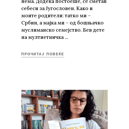
нема. Додека постоеше, се сметав
себеси за Југословен. Како и
моите родители: татко ми –
Србин, a мајка ми – од бошњачко
муслиманско семејство. Бев дете
на мултиетничка
ПРОЧИТАЈ ПОВЕЌЕ