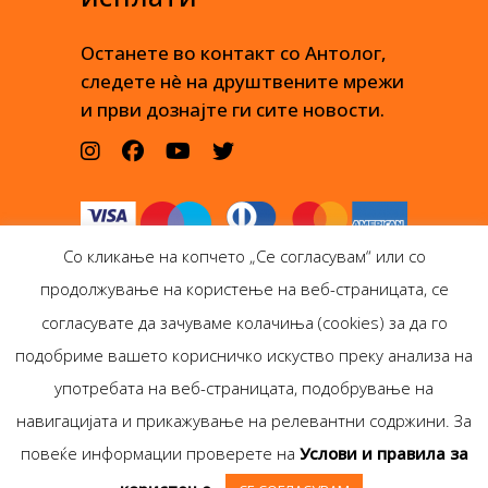
Останете во контакт со Антолог,
следете нè на друштвените мрежи
и први дознајте ги сите новости.
Со кликање на копчето „Се согласувам“ или со
продолжување на користење на веб-страницата, се
согласувате да зачуваме колачиња (cookies) за да го
подобриме вашето корисничко искуство преку анализа на
Антолог Боокс дооел
употребата на веб-страницата, подобрување на
Ѓорѓи Пулевски 29-лок.
навигацијата и прикажување на релевантни содржини. За
1, Скопје
повеќе информации проверете на
Услови и правила за
Copyright © Antolog