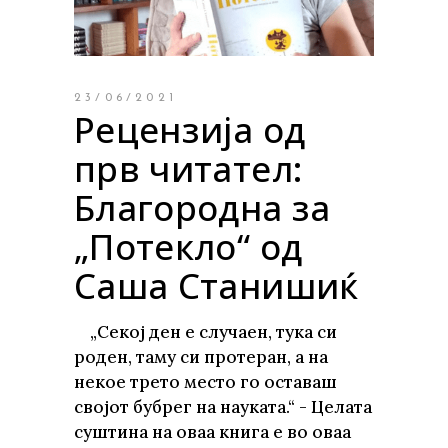
23/06/2021
Рецензија од
прв читател:
Благородна за
„Потекло“ од
Саша Станишиќ
„Секој ден е случаен, тука си
роден, таму си протеран, а на
некое трето место го оставаш
својот бубрег на науката.“ - Целата
суштина на оваа книга е во оваа