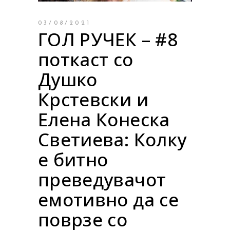
03/08/2021
ГОЛ РУЧЕК – #8
поткаст со
Душко
Крстевски и
Елена Конеска
Светиева: Колку
е битно
преведувачот
емотивно да се
поврзе со