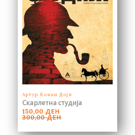
Артур Конан Дојл
Скарлетна студија
ORIGINAL
CURRENT
ДЕН
150,00
PRICE
PRICE
ДЕН
300,00
WAS:
IS:
300,00 ДЕН.
150,00 ДЕН.