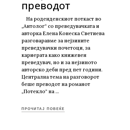
преводот
На роденденскиот поткаст во
„Антолог“ со преведувачката и
авторка Елена Конеска Светиева
разговаравме за нејзините
преведувачки почетоци, за
кариерата како книжевен
преведувач, но и за нејзиното
авторско деби пред пет години.
Централна тема на разговорот
беше преводот на романот
„Потекло“ на
ПРОЧИТАЈ ПОВЕЌЕ