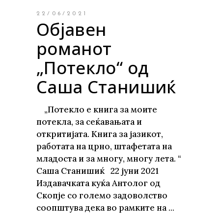
22/06/2021
Објавен
романот
„Потекло“ од
Саша Станишиќ
„Потекло е книга за моите
потекла, за сеќавањата и
откритијата. Книга за јазикот,
работата на црно, штафетата на
младоста и за многу, многу лета. “
Саша Станишиќ 22 јуни 2021
Издавачката куќа Антолог од
Скопје со големо задоволство
соопштува дека во рамките на