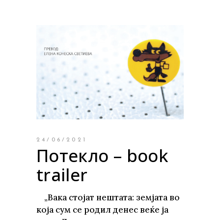
24/06/2021
Потекло – book
trailer
„Вака стојат нештата: земјата во
која сум се родил денес веќе ја