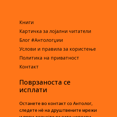
Книги
Картичка за лојални читатели
Блог #Антологџии
Услови и правила за користење
Политика на приватност
Контакт
Поврзаноста се
исплати
Останете во контакт со Антолог,
следете нè на друштвените мрежи
и први дознајте ги сите новости.