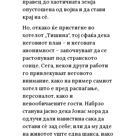
правец до хаотичната земја
опустошена од војна и да стави
крај на сè.
Но, откако ќе пристигне во
хотелот „Тишина“, тој сфаќа дека
неговиот план – и неговата
анонимност – започнуваат да се
растопуваат под странското
сонце. Сега, некои други работи
го привлекуваат неговото
внимание, како на пример самиот
хотел што е пред распаѓање,
персоналот, како и
невообичаените гости. Набрзо
станува јасно дека Јонас мора да
одлучи дали навистина сака да
остави сè зад себе; или да му даде
на животот уште една шанса, иако