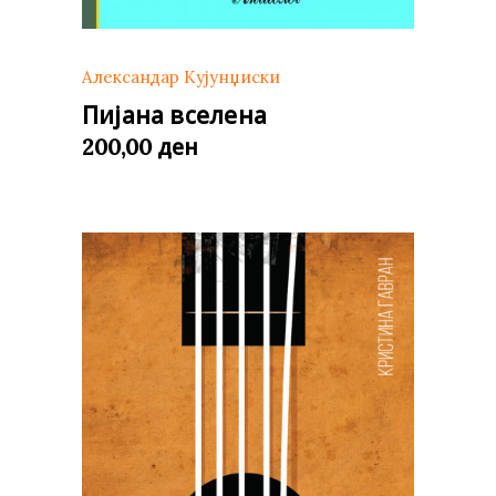
Александар Кујунџиски
Пијана вселена
ден
200,00