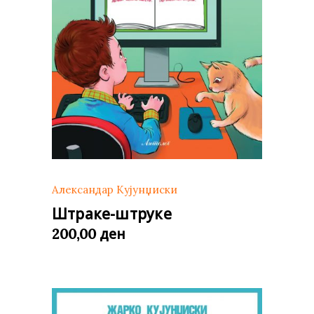
Александар Кујунџиски
Штраке-штруке
ден
200,00