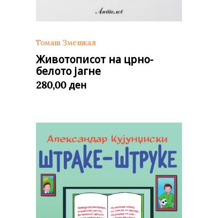
Томаш Змешкал
Животописот на црно-
белото јагне
ден
280,00