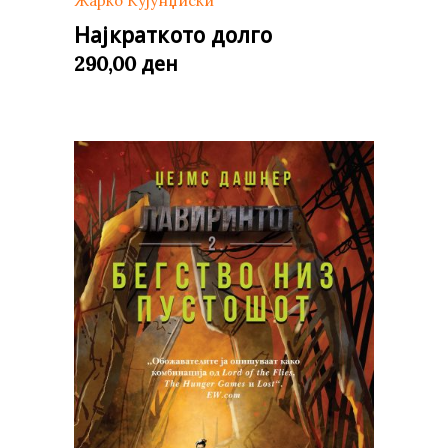
Жарко Кујунџиски
Најкраткото долго
ден
290,00