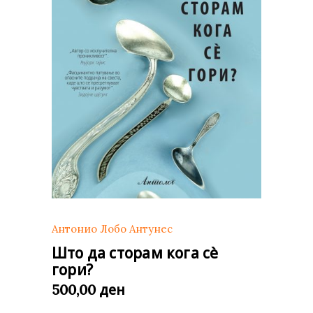
Антонио Лобо Антунес
Што да сторам кога сè
гори?
ден
500,00