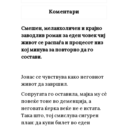
Коментари
Смешен, меланхоличен и крајно
заводлив роман за еден човек чиј
живот се распаѓа и процесот низ
кој минува за повторно да го
состави.
Јонас се чувствува како неговиот
живот да завршил.
Сопругата го оставила, мајка му сè
повеќе тоне во деменција, а
неговата ќерка веќе не е истата.
Така што, тој смислува сигурен
план: да купи билет во еден