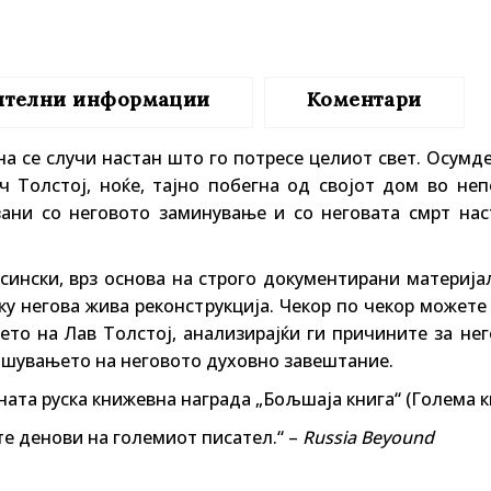
ителни информации
Коментари
на се случи настан што го потресе целиот свет. Осумд
 Толстој, ноќе, тајно побегна од својот дом во неп
зани со неговото заминување и со неговата смрт нас
ински, врз основа на строго документирани материјал
уку негова жива реконструкција. Чекор по чекор можете
то на Лав Толстој, анализирајќи ги причините за нег
ишувањето на неговото духовно завештание.
ната руска книжевна награда „Бољшаја книга“ (Голема к
е денови на големиот писател.“ –
Russia Beyound