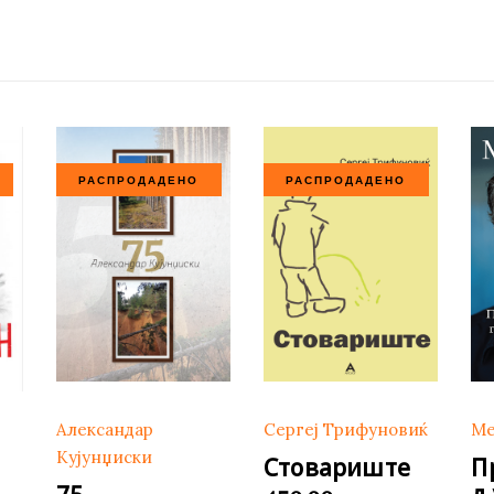
РАСПРОДАДЕНО
РАСПРОДАДЕНО
Александар
Сергеј Трифуновиќ
Ме
Кујунџиски
Стовариште
П