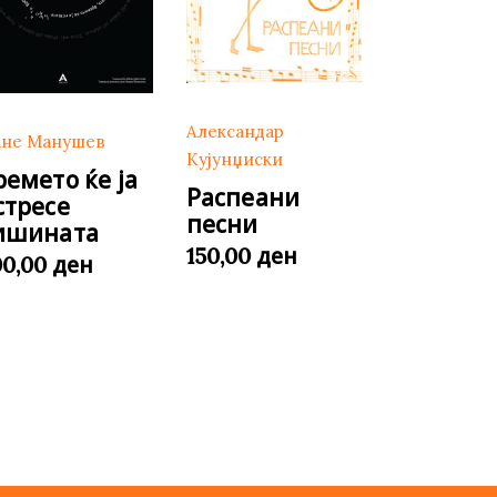
Александар
не Манушев
Кујунџиски
ремето ќе ја
Распеани
стресе
песни
ишината
ден
150,00
ден
00,00