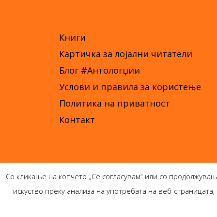
Книги
Картичка за лојални читатели
Блог #Антологџии
Услови и правила за користење
Политика на приватност
Контакт
Со кликање на копчето „Се согласувам“ или со продолжувањ
искуство преку анализа на употребата на веб-страницат
Ант