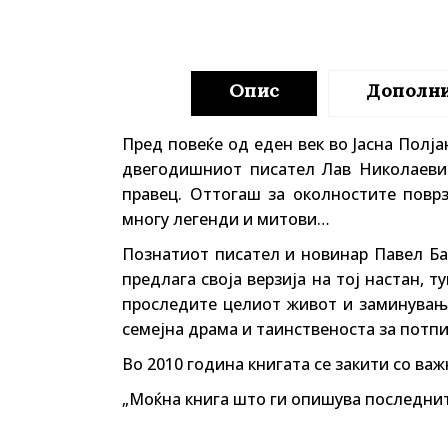
Опис
Дополн
Пред повеќе од еден век во Јасна Полја
двегодишниот писател Лав Николаевич
правец. Оттогаш за околностите повр
многу легенди и митови…
Познатиот писател и новинар Павел Бас
предлага своја верзија на тој настан, т
проследите целиот живот и заминување
семејна драма и таинственоста за потп
Во 2010 година книгата се закити со важ
„Моќна книга што ги опишува последнит