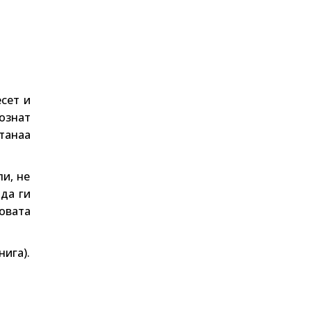
есет и
ознат
танаа
и, не
 да ги
овата
нига).