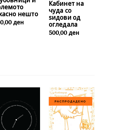
убовници и
Кабинет на
олемото
чуда со
жасно нешто
ѕидови од
ден
00,00
огледала
ден
500,00
РАСПРОДАДЕНО