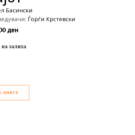
те нефикција
л Басински
ведувачи:
Ѓорѓи Крстевски
ден
,00
 на залиха
Е-КНИГА