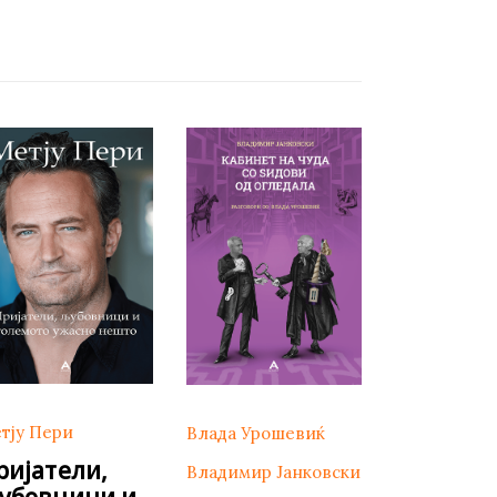
тју Пери
Влада Урошевиќ
ријатели,
Владимир Јанковски