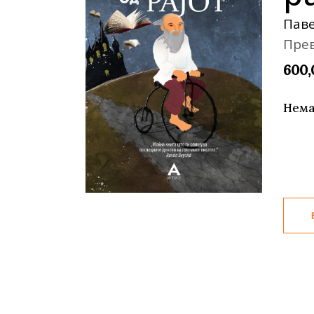
Young adult
Си
Паве
Сите фикција
Пре
600
Нема