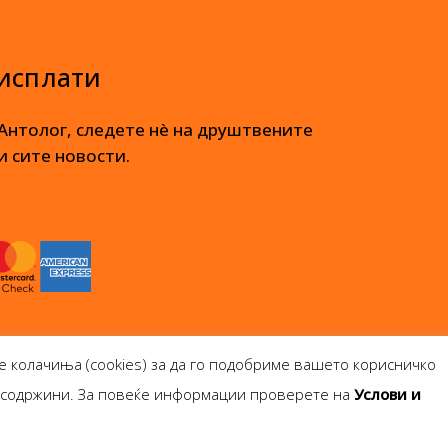
 исплати
 Антолог, следете нè на друштвените
и сите новости.
е колачиња (cookies) за да го подобриме вашето корисничко
и содржини. За повеќе информации проверете на
Услови и
опје