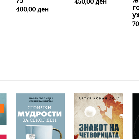
љ
75
ден
450,00
г
ден
400,00
у
7