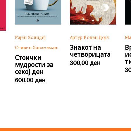
Рајан Холидеј
Артур Конан Дојл
Ма
Знакот на
В
Стивен Ханзелман
четворицата
и
Стоички
т
ден
300,00
мудрости за
3
секој ден
ден
600,00