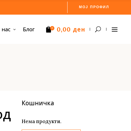
МОЈ ПРОФИЛ
ден
 нас
Блог
0,00
0
Нема производи.
Кошничка
од
Нема продукти.