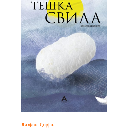
Лилјана Дирјан