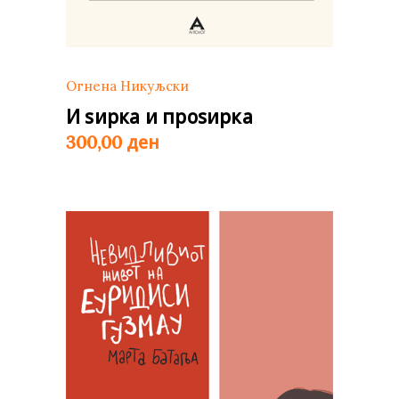
Огнена Никуљски
И ѕирка и проѕирка
ден
300,00