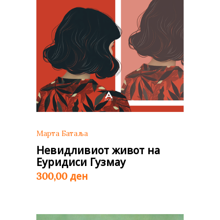
Марта Батаља
Невидливиот живот на
Еуридиси Гузмау
ден
300,00