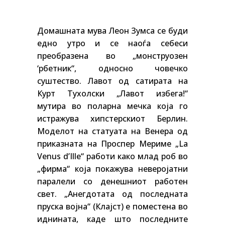
Домашната мува Леон Зумса се буди
едно утро и се наоѓа себеси
преобразена во „монструозен
‘рбетник“, односно човечко
суштество. Лавот од сатирата на
Курт Тухолски „Лавот избега!“
мутира во поларна мечка која го
истражува хипстерскиот Берлин.
Моделот на статуата на Венера од
приказната на Проспер Мериме „La
Venus d’Ille“ работи како млад роб во
„фирма“ која покажува неверојатни
паралели со денешниот работен
свет. „Анегдотата од последната
пруска војна“ (Клајст) е поместена во
иднината, каде што последните