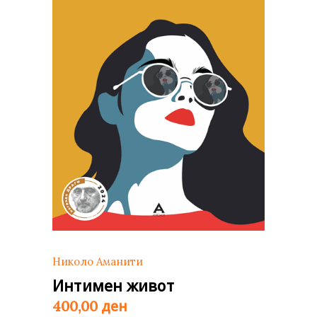
Николо Аманити
Интимен живот
ден
400,00