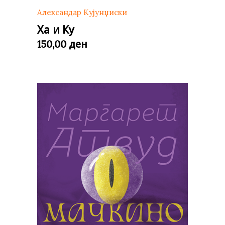
Александар Кујунџиски
Ха и Ку
ден
150,00