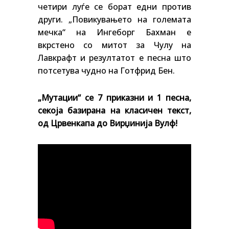
четири луѓе се борат едни против
други. „Повикувањето на големата
мечка“ на Ингеборг Бахман е
вкрстено со митот за Чулу на
Лавкрафт и резултатот е песна што
потсетува чудно на Готфрид Бен.
„Мутации“ се 7 приказни и 1 песна,
секоја базирана на класичен текст,
од Црвенкапа до Вирџинија Вулф!