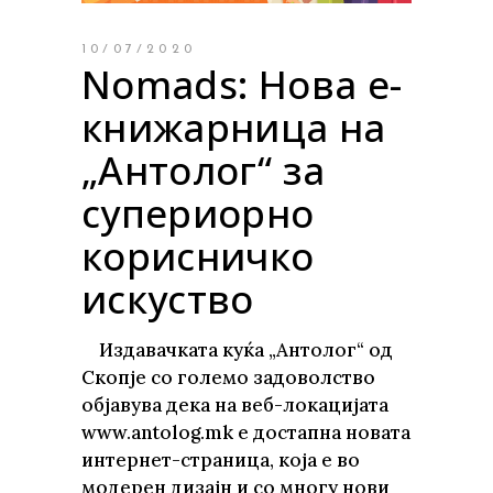
10/07/2020
Nomads: Нова е-
книжарница на
„Антолог“ за
супериорно
корисничко
искуство
Издавачката куќа „Антолог“ од
Скопје со големо задоволство
објавува дека на веб-локацијата
www.antolog.mk е достапна новата
интернет-страница, која е во
модерен дизајн и со многу нови