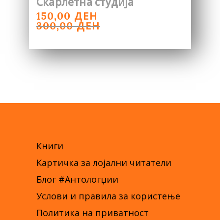
Скарлетна студија
ORIGINAL
CURRENT
ДЕН
150,00
PRICE
PRICE
ДЕН
300,00
WAS:
IS:
300,00 ДЕН.
150,00 ДЕН.
Книги
Картичка за лојални читатели
Блог #Антологџии
Услови и правила за користење
Политика на приватност