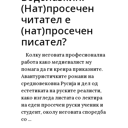
(Нат)просечен
читател е
(нат)просечен
писател?
Колку неговата професионална
работа како медиевалист му
помага да ги креира приказните.
Авантуристичките романи на
средновековна Русија и дел од
естетиката на руските реалисти,
како изгледа листата со лектира
на еден просечен руски ученик и
студент, околу неговата споредба
со