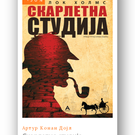
-50%
Артур Конан Дојл