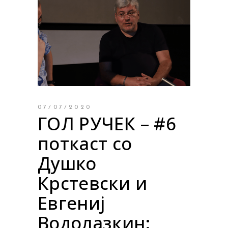
07/07/2020
ГОЛ РУЧЕК – #6
поткаст со
Душко
Крстевски и
Евгениј
Водолазкин: