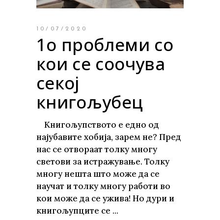
10/07/2020
1о проблеми со
кои се соочува
секој
книгољубец
Книгољупството е едно од
најубавите хобија, зарем не? Пред
нас се отвораат толку многу
светови за истражување. Толку
многу нешта што може да се
научат и толку многу работи во
кои може да се ужива! Но дури и
книгољупците се