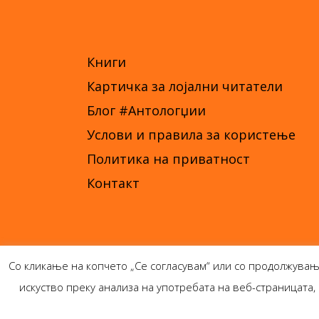
Книги
Картичка за лојални читатели
Блог #Антологџии
Услови и правила за користење
Политика на приватност
Контакт
Со кликање на копчето „Се согласувам“ или со продолжувањ
искуство преку анализа на употребата на веб-страницат
Ант