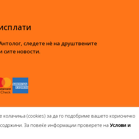
 исплати
 Антолог, следете нè на друштвените
и сите новости.
е колачиња (cookies) за да го подобриме вашето корисничко
и содржини. За повеќе информации проверете на
Услови и
опје