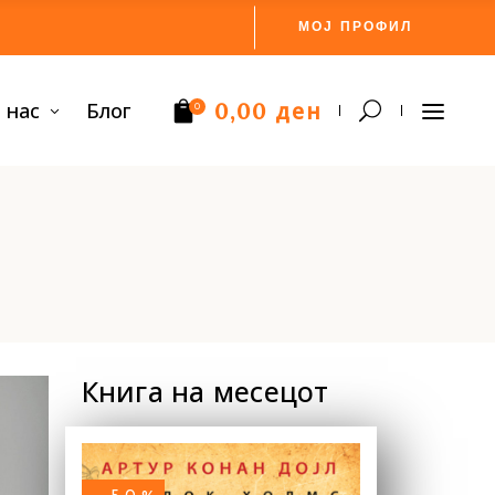
МОЈ ПРОФИЛ
ден
 нас
Блог
0,00
0
Нема производи.
Книга на месецот