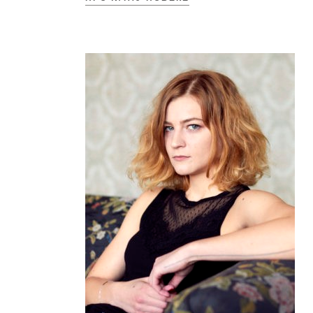
Young adult
Си
Сите фикција