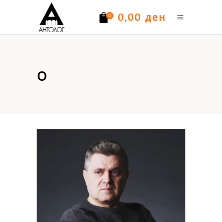
ден
0,00
0
Нема производи.
о