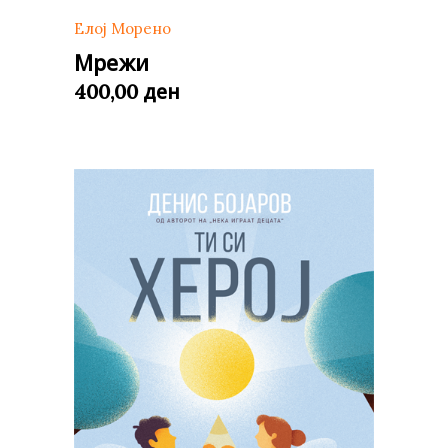
Елој Морено
Мрежи
ден
400,00