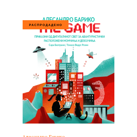
РАСПРОДАДЕНО
Алесандро Барико