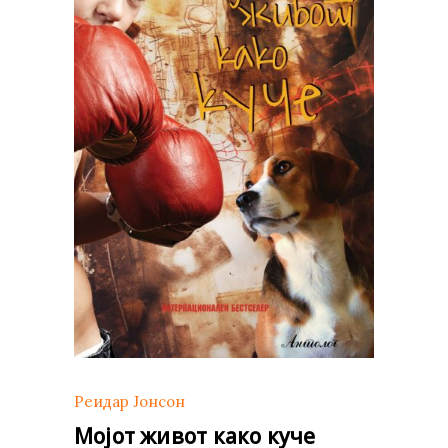
Реидар Јонсон
Мојот живот како куче