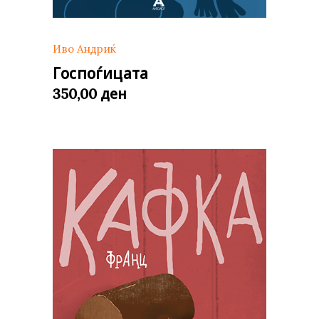
Иво Андриќ
Госпоѓицата
ден
350,00