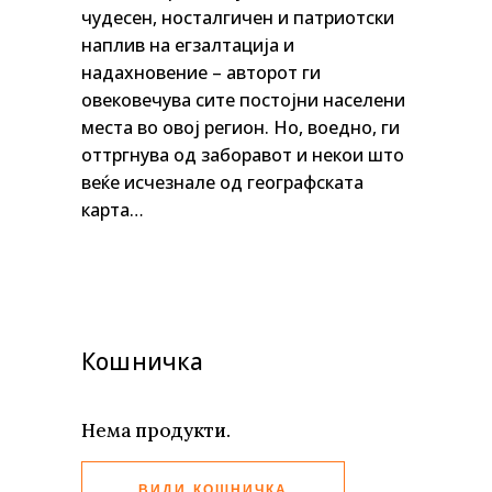
чудесен, носталгичен и патриотски
наплив на егзалтација и
надахновение – авторот ги
овековечува сите постојни населени
места во овој регион. Но, воедно, ги
оттргнува од заборавот и некои што
веќе исчезнале од географската
карта…
Кошничка
Нема продукти.
ВИДИ КОШНИЧКА