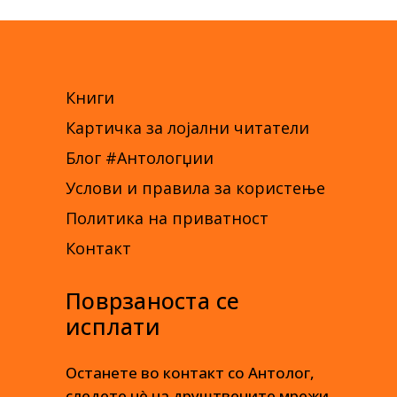
Книги
Картичка за лојални читатели
Блог #Антологџии
Услови и правила за користење
Политика на приватност
Контакт
Поврзаноста се
исплати
Останете во контакт со Антолог,
следете нè на друштвените мрежи