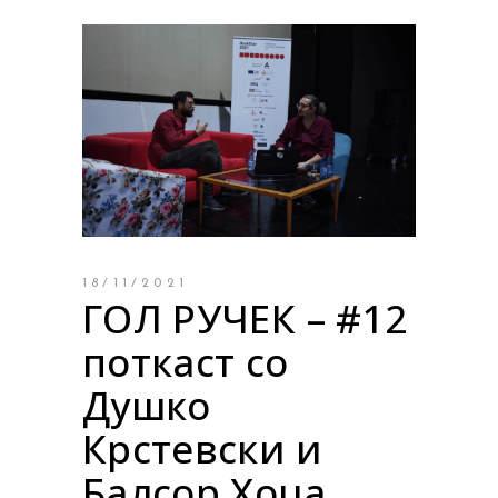
18/11/2021
ГОЛ РУЧЕК – #12
поткаст со
Душко
Крстевски и
Балсор Хоџа