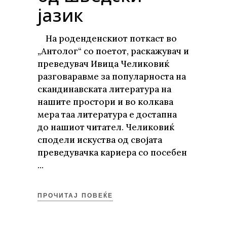
јазик
На роденденскиот поткаст во
„Антолог“ со поетот, раскажувач и
преведувач Ивица Челиковиќ
разговаравме за популарноста на
скандинавската литература на
нашите простори и во колкава
мера таа литература е достапна
до нашиот читател. Челиковиќ
сподели искуства од својата
преведувачка кариера со посебен
ПРОЧИТАЈ ПОВЕЌЕ