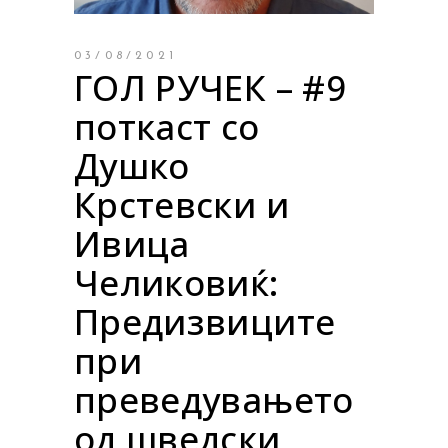
03/08/2021
ГОЛ РУЧЕК – #9
поткаст со
Душко
Крстевски и
Ивица
Челиковиќ:
Предизвиците
при
преведувањето
од шведски