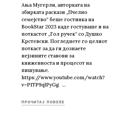
Ања Мугерли, авторката на
збирката раскази „Пчелно
семејство“ беше гостинка на
BookStar 2023 каде гостуваше и на
поткастот „Гол ручек“ со Душко
Крстевски. Погледнете го целиот
поткаст за да ги дознаете
нејзините ставови за
книжевноста и процесот на
пишување.
https://www.youtube.com/watch?
v=P1TP9qlPyGg
ПРОЧИТАЈ ПОВЕЌЕ