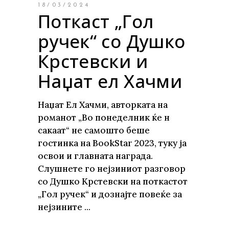
18/03/2024
Поткаст „Гол
ручек“ со Душко
Крстевски и
Наџат ел Хачми
Наџат Ел Хачми, авторката на
романот „Во понеделник ќе н
сакаат“ не самошто беше
гостинка на BookStar 2023, туку ја
освои и главната награда.
Слушнете го нејзиниот разговор
со Душко Крстевски на поткастот
„Гол ручек“ и дознајте повеќе за
нејзините