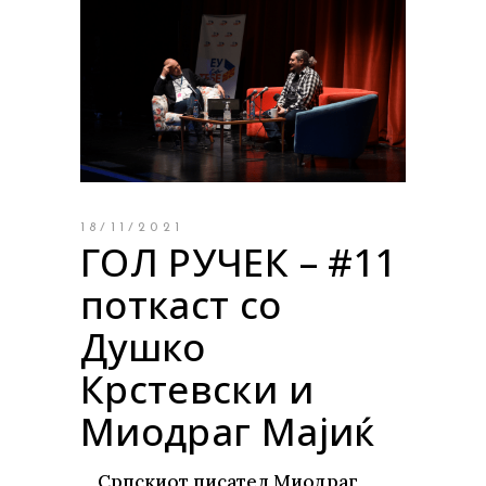
18/11/2021
ГОЛ РУЧЕК – #11
поткаст со
Душко
Крстевски и
Миодраг Мајиќ
Српскиот писател Миодраг