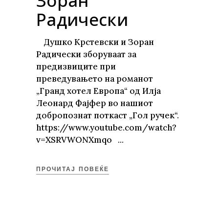
Зоран
Радически
Душко Крстевски и Зоран
Радически зборуваат за
предизвиците при
преведувањето на романот
„Гранд хотел Европа“ од Илја
Леонард Фајфер во нашиот
добропознат поткаст „Гол ручек“.
https://www.youtube.com/watch?
v=XSRVWONXmqo
ПРОЧИТАЈ ПОВЕЌЕ