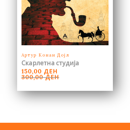
Артур Конан Дојл
Скарлетна студија
ORIGINAL
CURRENT
ДЕН
150,00
PRICE
PRICE
ДЕН
300,00
WAS:
IS:
300,00 ДЕН.
150,00 ДЕН.