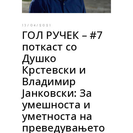
13/04/2021
ГОЛ РУЧЕК – #7
поткаст со
Душко
Крстевски и
Владимир
Јанковски: За
умешноста и
уметноста на
преведувањето