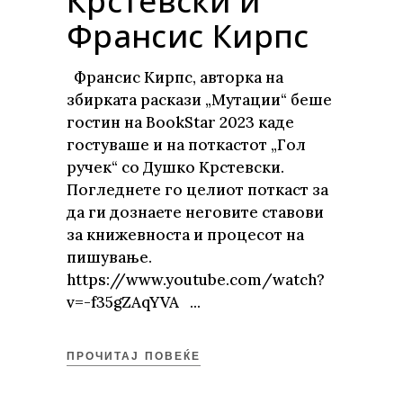
Крстевски и
Франсис Кирпс
Франсис Кирпс, авторка на
збирката раскази „Мутации“ беше
гостин на BookStar 2023 каде
гостуваше и на поткастот „Гол
ручек“ со Душко Крстевски.
Погледнете го целиот поткаст за
да ги дознаете неговите ставови
за книжевноста и процесот на
пишување.
https://www.youtube.com/watch?
v=-f35gZAqYVA
ПРОЧИТАЈ ПОВЕЌЕ