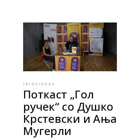
18/03/2024
Поткаст „Гол
ручек“ со Душко
Крстевски и Ања
Мугерли