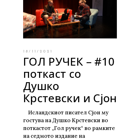
18/11/2021
ГОЛ РУЧЕК – #10
поткаст со
Душко
Крстевски и Сјон
Исландскиот писател Сјон му
гостува на Душко Крстевски во
поткастот „Гол ручек“ во рамките
на седмото издание на