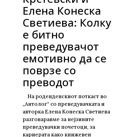
Елена Конеска
Светиева: Колку
е битно
преведувачот
емотивно да се
поврзе со
преводот
На роденденскиот поткаст во
„Антолог“ со преведувачката и
авторка Елена Конеска Светиева
разговаравме за нејзините
преведувачки почетоци, за
кариерата како книжевен