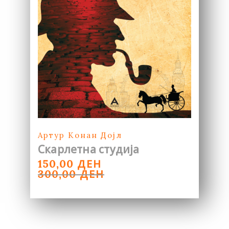
Артур Конан Дојл
Скарлетна студија
ORIGINAL
CURRENT
ДЕН
150,00
PRICE
PRICE
ДЕН
300,00
WAS:
IS:
300,00 ДЕН.
150,00 ДЕН.