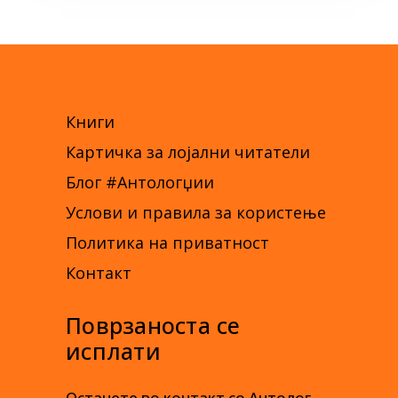
Книги
Картичка за лојални читатели
Блог #Антологџии
Услови и правила за користење
Политика на приватност
Контакт
Поврзаноста се
исплати
Останете во контакт со Антолог,